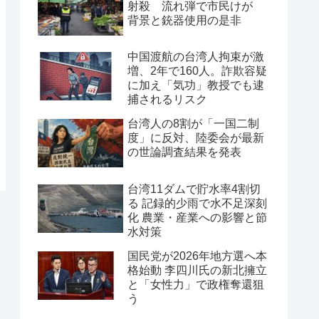
射殺 流れ弾で市民けが
背景と銃器使用の是非
中国渡航の台湾人拘束が激
増、2年で160人。詐欺容疑
に加え「気功」教授でも逮
捕されるリスク
台湾人の8割が「一国二制
度」に反対、陸委会が最新
の世論調査結果を発表
台湾11ダムで貯水率4割切
る 記録的少雨で水不足深刻
化 農業・産業への影響と節
水対策
国民党が2026年地方選へ本
格始動 李四川氏の新北擁立
と「女性力」で政権奪還狙
う