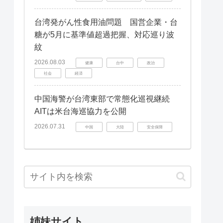
台湾発がん性食用油問題 国営企業・台
糖が5月に基準値超過把握、対応巡り波
紋
2026.08.03
健康
台中
政治
社会
経済
中国海警が台湾東部で常態化巡視継続
AITは米台海巡協力を公開
2026.07.31
中国
大陸
安全保障
姉妹サイト