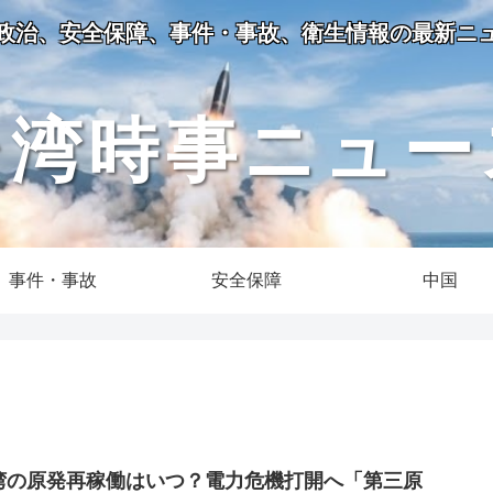
政治、安全保障、事件・事故、衛生情報の最新ニ
台湾時事ニュー
事件・事故
安全保障
中国
湾の原発再稼働はいつ？電力危機打開へ「第三原