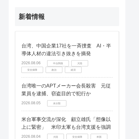
新着情報
台湾、中国企業17社を一斉捜査 AI・半
導体人材の違法引き抜きを摘発
2026.08.06
中台関係
大陸
安全保障
政治
経済
台湾唯一のAPTメーカー会長殺害 元従
業員を逮捕、窃盗目的で犯行か
2026.08.05
未分類
米台軍事交流が深化 顧立雄氏「想像以
上に緊密」 米印太軍も台湾支援を強調
2026.08.04
大陸
安全保障
米国