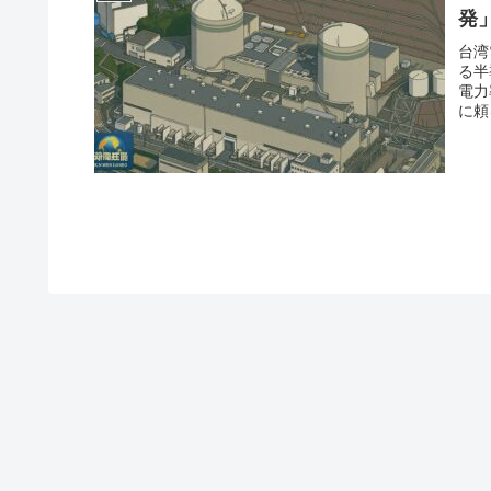
発
台湾
る半
電力
に頼