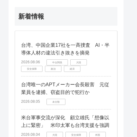
新着情報
台湾、中国企業17社を一斉捜査 AI・半
導体人材の違法引き抜きを摘発
2026.08.06
中台関係
大陸
安全保障
政治
経済
台湾唯一のAPTメーカー会長殺害 元従
業員を逮捕、窃盗目的で犯行か
2026.08.05
未分類
米台軍事交流が深化 顧立雄氏「想像以
上に緊密」 米印太軍も台湾支援を強調
2026.08.04
大陸
安全保障
米国