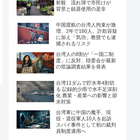
射殺 流れ弾で市民けが
背景と銃器使用の是非
中国渡航の台湾人拘束が激
増、2年で160人。詐欺容疑
に加え「気功」教授でも逮
捕されるリスク
台湾人の8割が「一国二制
度」に反対、陸委会が最新
の世論調査結果を発表
台湾11ダムで貯水率4割切
る 記録的少雨で水不足深刻
化 農業・産業への影響と節
水対策
台湾軍に中国の魔手、現
役・退役軍人10人を起訴
スパイ事件として初の裁判
員制度適用へ