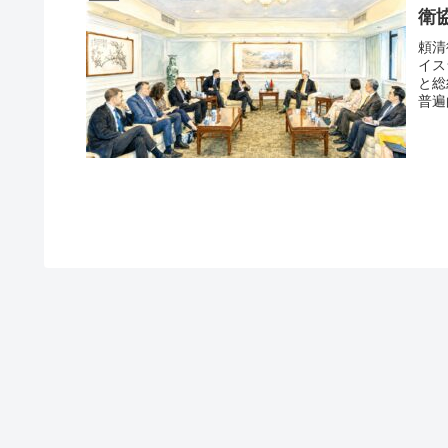
衛
頼清
イス
と総
普遍