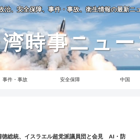
政治、安全保障、事件・事故、衛生情報の最新ニ
台湾時事ニュー
事件・事故
安全保障
中国
清徳総統、イスラエル超党派議員団と会見 AI・防