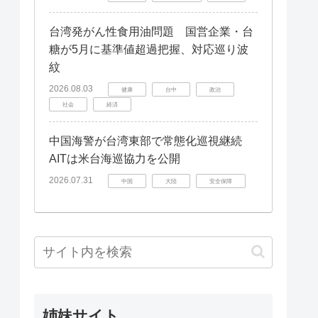
台湾発がん性食用油問題 国営企業・台
糖が5月に基準値超過把握、対応巡り波
紋
2026.08.03
健康
台中
政治
社会
経済
中国海警が台湾東部で常態化巡視継続
AITは米台海巡協力を公開
2026.07.31
中国
大陸
安全保障
姉妹サイト