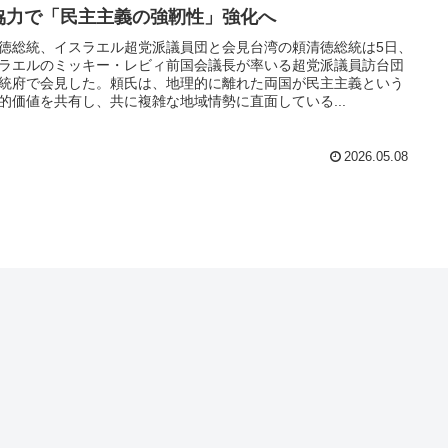
協力で「民主主義の強靭性」強化へ
徳総統、イスラエル超党派議員団と会見台湾の頼清徳総統は5日、
ラエルのミッキー・レビィ前国会議長が率いる超党派議員訪台団
統府で会見した。頼氏は、地理的に離れた両国が民主主義という
的価値を共有し、共に複雑な地域情勢に直面している...
2026.05.08