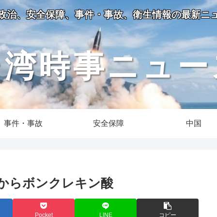
政治、安全保障、事件・事故、衛生情報の最新ニ
台湾時事ニュー
事件・事故
安全保障
中国
からボンクレキン酸
Pocket
LINE
コピー