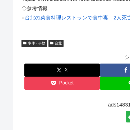
◇参考情報
○
台北の菜食料理レストランで食中毒 2人死
事件・事故
台北
シ
X
Pocket
ads14