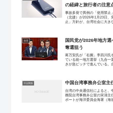
の経緯と旅行者の注意
事故多発で異例の「使用禁止
（北捷）が2026年1月23
止」方針が、台湾社会に大きな
国民党が2026年地方
台北
奪還狙う
蒋万安氏が「右腕」李四川氏を
ている統一地方選挙（九合一
きが急ピッチで進んでいる。台
中国台湾事務弁公室主
中台関係
台湾の中央通信社によると、
務院台湾事務弁公室の宋濤主
ボートが海洋委員会海署（海巡