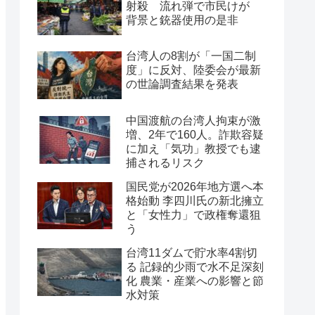
射殺 流れ弾で市民けが
背景と銃器使用の是非
台湾人の8割が「一国二制
度」に反対、陸委会が最新
の世論調査結果を発表
中国渡航の台湾人拘束が激
増、2年で160人。詐欺容疑
に加え「気功」教授でも逮
捕されるリスク
国民党が2026年地方選へ本
格始動 李四川氏の新北擁立
と「女性力」で政権奪還狙
う
台湾11ダムで貯水率4割切
る 記録的少雨で水不足深刻
化 農業・産業への影響と節
水対策