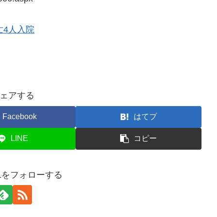
亡4人入院
ェアする
Facebook
はてブ
LINE
コピー
831をフォローする