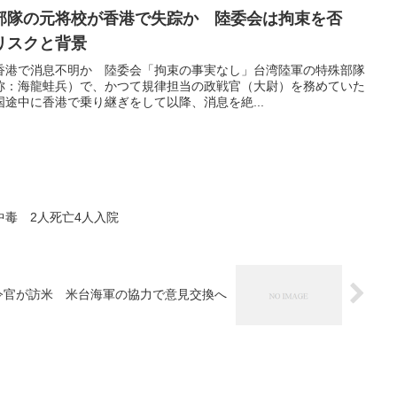
部隊の元将校が香港で失踪か 陸委会は拘束を否
リスクと背景
香港で消息不明か 陸委会「拘束の事実なし」台湾陸軍の特殊部隊
称：海龍蛙兵）で、かつて規律担当の政戦官（大尉）を務めていた
途中に香港で乗り継ぎをして以降、消息を絶...
毒 2人死亡4人入院
令官が訪米 米台海軍の協力で意見交換へ