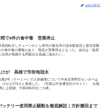
ads14831
日間で4件の食中毒 営業停止
日系回転ずしチェーンのくら寿司の新北市の淡水駅前店と新荘宏匯
4件の食中毒の通報があり、両店が営業停止となった。会社は「政府
当局が指摘する問題点を迅速に改めたい...
9人けが 高雄で市街地冠水
台風3号（ケーミー）の人的被害について中央災害即応センターは
人、けが人279人と発表した。（写真は中央通信社のサイト） 台風
県に上陸後、午前4時20分ごろ桃...
バッテリー使用禁止騒動を徹底解説｜方針撤回まで