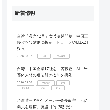
新着情報
台湾「漢光42号」実兵演習開始 中国軍
侵攻を段階別に想定、ドローンやM1A2T
投入
2026.08.07
中国
安全保障
台湾、中国企業17社を一斉捜査 AI・半
導体人材の違法引き抜きを摘発
2026.08.06
中台関係
大陸
安全保障
政治
経済
台湾唯一のAPTメーカー会長殺害 元従
業員を逮捕、窃盗目的で犯行か