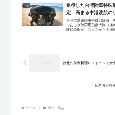
退役した台湾陸軍特殊
中国
定 高まる中港渡航の
台湾の退役陸軍特殊部隊員、
である水陸両用偵察大隊（通
陳穎陞氏が、スイスからの帰国
台北の菜食料理レストランで食中
台湾海軍司
ホーム
事件・事故