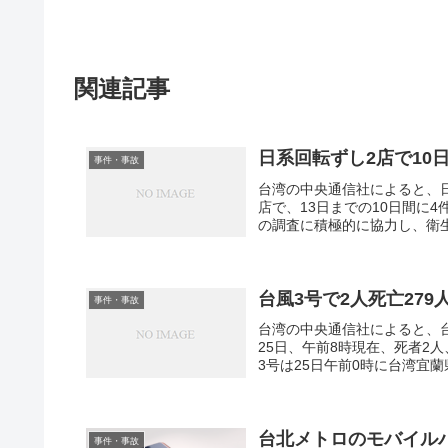
関連記事
日系回転ずし2店で10
事件・事故
台湾の中央通信社によると、
店で、13日までの10日間に
の調査に積極的に協力し、衛生
台風3号で2人死亡27
事件・事故
台湾の中央通信社によると、
25日、午前8時現在、死者2
3号は25日午前0時に台湾宜蘭
台北メトロのモバイル
事件・事故