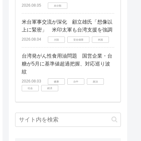
2026.08.05
未分類
米台軍事交流が深化 顧立雄氏「想像以
上に緊密」 米印太軍も台湾支援を強調
2026.08.04
大陸
安全保障
米国
台湾発がん性食用油問題 国営企業・台
糖が5月に基準値超過把握、対応巡り波
紋
2026.08.03
健康
台中
政治
社会
経済