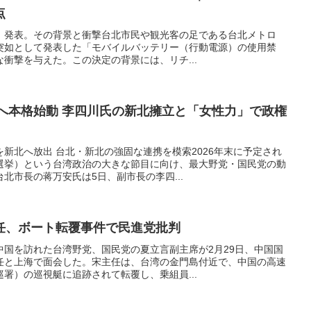
点
」発表。その背景と衝撃台北市民や観光客の足である台北メトロ
日、突如として発表した「モバイルバッテリー（行動電源）の使用禁
衝撃を与えた。この決定の背景には、リチ...
選へ本格始動 李四川氏の新北擁立と「女性力」で政権
新北へ放出 台北・新北の強固な連携を模索2026年末に予定され
選挙）という台湾政治の大きな節目に向け、最大野党・国民党の動
北市長の蒋万安氏は5日、副市長の李四...
任、ボート転覆事件で民進党批判
中国を訪れた台湾野党、国民党の夏立言副主席が2月29日、中国国
任と上海で面会した。宋主任は、台湾の金門島付近で、中国の高速
署）の巡視艇に追跡されて転覆し、乗組員...