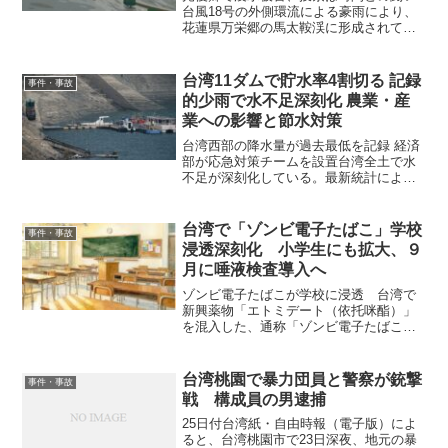
台風18号の外側環流による豪雨により、
花蓮県万栄郷の馬太鞍渓に形成されてい
たせき止め湖（天然ダム）が23日に決壊
した。中央災害応変センターによると、
25日午前時点で死者14人、負傷者52人、
台湾11ダムで貯水率4割切る 記録
事件・事故
行方不明者31...
的少雨で水不足深刻化 農業・産
業への影響と節水対策
台湾西部の降水量が過去最低を記録 経済
部が応急対策チームを設置台湾全土で水
不足が深刻化している。最新統計による
と、中南部を中心に11カ所のダムで貯水
率が4割を割り込んだ。中央気象署によれ
ば、台湾西部の今冬の降水量は1951年以
台湾で「ゾンビ電子たばこ」学校
事件・事故
降で最低を記録...
浸透深刻化 小学生にも拡大、９
月に唾液検査導入へ
ゾンビ電子たばこが学校に浸透 台湾で
新興薬物「エトミデート（依托咪酯）」
を混入した、通称「ゾンビ電子たばこ」
の学校への浸透が深刻化している。高校
生だけでなく小学生にも広がっている実
態が明らかとなり、台湾教育省は2026年7
台湾桃園で暴力団員と警察が銃撃
事件・事故
月28日、法務省や...
戦 構成員の男逮捕
25日付台湾紙・自由時報（電子版）によ
ると、台湾桃園市で23日深夜、地元の暴