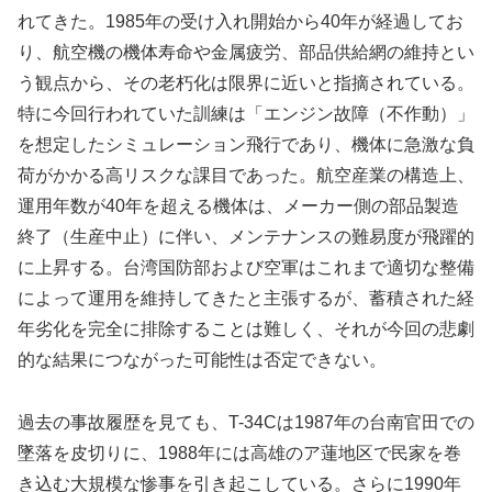
れてきた。1985年の受け入れ開始から40年が経過してお
り、航空機の機体寿命や金属疲労、部品供給網の維持とい
う観点から、その老朽化は限界に近いと指摘されている。
特に今回行われていた訓練は「エンジン故障（不作動）」
を想定したシミュレーション飛行であり、機体に急激な負
荷がかかる高リスクな課目であった。航空産業の構造上、
運用年数が40年を超える機体は、メーカー側の部品製造
終了（生産中止）に伴い、メンテナンスの難易度が飛躍的
に上昇する。台湾国防部および空軍はこれまで適切な整備
によって運用を維持してきたと主張するが、蓄積された経
年劣化を完全に排除することは難しく、それが今回の悲劇
的な結果につながった可能性は否定できない。
過去の事故履歴を見ても、T-34Cは1987年の台南官田での
墜落を皮切りに、1988年には高雄のア蓮地区で民家を巻
き込む大規模な惨事を引き起こしている。さらに1990年