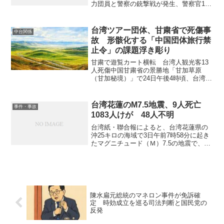
力団員と警察の銃撃戦が発生、警察官1人
が負傷した。桃園市政府警察局桃園分局
は、暴力団「大樹林幇」の構成員を自称
する、楊景隆容疑者（43）を殺人未遂容
台湾ツアー団体、甘粛省で死傷事
中台関係
疑などで逮捕した...
故 形骸化する「中国団体旅行禁
止令」の課題浮き彫り
甘粛で遊覧カート横転 台湾人観光客13
人死傷中国甘粛省の景勝地「甘加草原
（甘加秘境）」で24日午後4時頃、台湾人
観光客ら13人を乗せた遊覧カートが横転
し、1人が死亡、12人が負傷した。中台間
の緊張を背景に、台湾政府は現在も旅行
台湾花蓮のM7.5地震、9人死亡
事件・事故
社による中国へ...
1083人けが 48人不明
台湾紙・聯合報によると、台湾花蓮県の
沖25キロの海域で3日午前7時58分に起き
たマグニチュード（Ｍ）7.5の地震で、中
央災害即応センターは4日午前7時現在、
死者9人、負傷者1083人に上ったと発表し
た。また、崩れた建物の中などに96人が
取り...
陳水扁元総統のマネロン事件が免訴確
定 時効成立を巡る司法判断と国民党の
反発