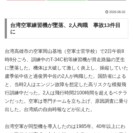
2026.06.02
台湾空軍練習機が墜落、2人殉職 事故13件目
に
台湾高雄市の空軍岡山基地（空軍士官学校）で2日午前8
時8分ごろ、訓練中のT-34C初等練習機が滑走路脇の芝生
に墜落した。機体は大破して激しく炎上し、操縦していた
盧季佑中佐と過俊男中佐の2人が殉職した。国防省による
と、当時2人はエンジン故障を想定した高リスクな模擬飛
行訓練中だった。2人は飛行時間2100時間を超えるベテラ
ンだった。空軍は専門チームを立ち上げ、原因調査に乗り
出した。台湾紙の自由時報などが伝えた。
台湾空軍が同型機を導入したのは1985年。40年以上にわ