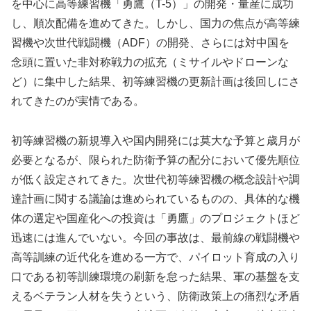
を中心に高等練習機「勇鷹（T-5）」の開発・量産に成功
し、順次配備を進めてきた。しかし、国力の焦点が高等練
習機や次世代戦闘機（ADF）の開発、さらには対中国を
念頭に置いた非対称戦力の拡充（ミサイルやドローンな
ど）に集中した結果、初等練習機の更新計画は後回しにさ
れてきたのが実情である。
初等練習機の新規導入や国内開発には莫大な予算と歳月が
必要となるが、限られた防衛予算の配分において優先順位
が低く設定されてきた。次世代初等練習機の概念設計や調
達計画に関する議論は進められているものの、具体的な機
体の選定や国産化への投資は「勇鷹」のプロジェクトほど
迅速には進んでいない。今回の事故は、最前線の戦闘機や
高等訓練の近代化を進める一方で、パイロット育成の入り
口である初等訓練環境の刷新を怠った結果、軍の基盤を支
えるベテラン人材を失うという、防衛政策上の痛烈な矛盾