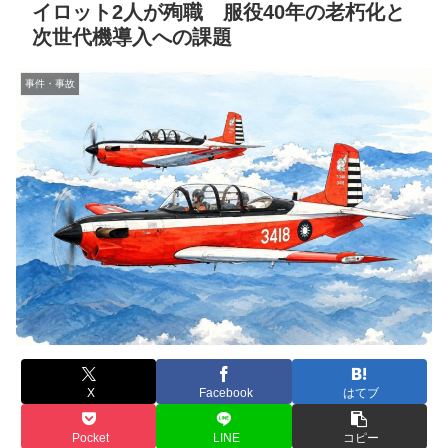
イロット2人が殉職 服役40年の老朽化と
次世代機導入への課題
事件・事故
X
Facebook
はてブ
Pocket
LINE
コピー