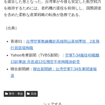
を露呈した形となった。台湾軍が今後も安定した航空戦力
を維持するためには、老朽機の退役を前倒しし、国際調達
を含めた柔軟な産業戦略の転換が急務である。
［出典］
香港01：
台灣空軍教練機於高雄岡山基地墜毀 2名飛
行員當場殉職
Yahoo奇摩新聞（TVBS新聞）：
空軍T-34服役40載釀
13起事故 共造成12位飛官不幸殉職涂鉅旻
聯合新聞網：
聯合新聞網：台湾空軍T-34失事関連報
道
事件・事故
高雄
シェアする