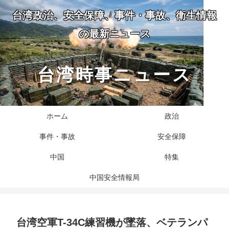
台湾政治、安全保障、事件・事故、衛生情報
の最新ニュース
台湾時事ニュース
ホーム
政治
事件・事故
安全保障
中国
特集
中国安全情報局
台湾空軍T-34C練習機が墜落、ベテランパ