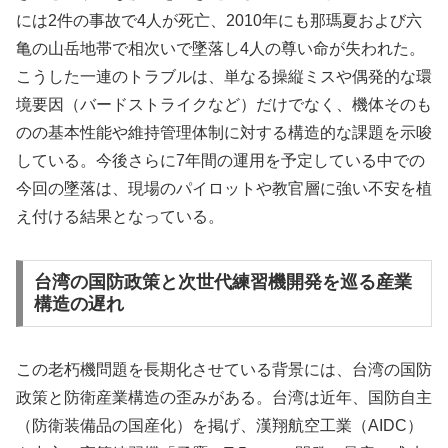
には2件の事故で4人が死亡、2010年にも那瑪夏および六
亀の山岳地帯で相次いで墜落し4人の尊い命が失われた。
こうした一連のトラブルは、単なる操縦ミスや偶発的な環
境要因（バードストライクなど）だけでなく、機体そのも
のの基本性能や維持管理体制に対する構造的な課題を示唆
している。今後さらに7年間の運用を予定している中での
今回の墜落は、現場のパイロットや教官層に強い不安を植
え付ける結果となっている。
台湾の国防政策と次世代練習機開発を巡る産業
構造の遅れ
この老朽機問題を長期化させている背景には、台湾の国防
政策と防衛産業構造の歪みがある。台湾は近年、国防自主
（防衛装備品の国産化）を掲げ、漢翔航空工業（AIDC）