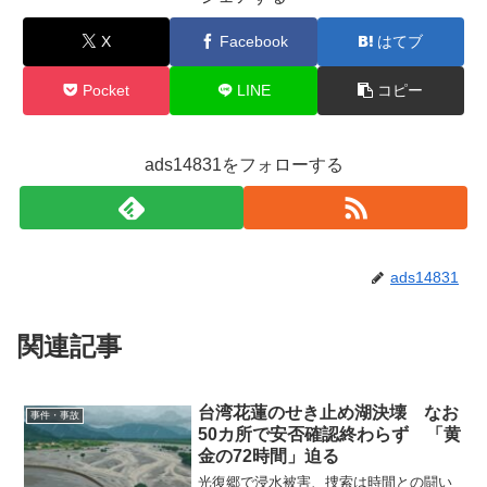
X
Facebook
はてブ
Pocket
LINE
コピー
ads14831をフォローする
ads14831
関連記事
台湾花蓮のせき止め湖決壊 なお
事件・事故
50カ所で安否確認終わらず 「黄
金の72時間」迫る
光復郷で浸水被害、捜索は時間との闘い