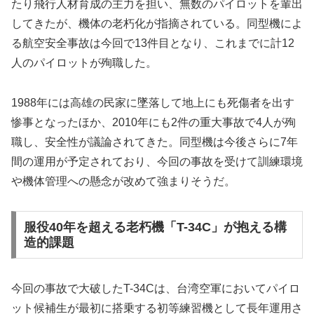
たり飛行人材育成の主力を担い、無数のパイロットを輩出
してきたが、機体の老朽化が指摘されている。同型機によ
る航空安全事故は今回で13件目となり、これまでに計12
人のパイロットが殉職した。
1988年には高雄の民家に墜落して地上にも死傷者を出す
惨事となったほか、2010年にも2件の重大事故で4人が殉
職し、安全性が議論されてきた。同型機は今後さらに7年
間の運用が予定されており、今回の事故を受けて訓練環境
や機体管理への懸念が改めて強まりそうだ。
服役40年を超える老朽機「T-34C」が抱える構
造的課題
今回の事故で大破したT-34Cは、台湾空軍においてパイロ
ット候補生が最初に搭乗する初等練習機として長年運用さ