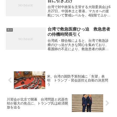
目に引き上げ
台湾で対中政策を主管する大陸委員会は6
月27日、中国本土と香港、マカオへの渡
航について警戒レベルを、4段階で上から
2番目の「オレンジ」に引き上げた。 同
委員会によれば、中国で最近、多くの台
湾人が違法に拘束されたり取り調べを受
台湾で救急医療ひっ迫 救急患者
政治
けたりしている。...
の待機時間長引く
台湾紙・聯合報によると、台湾で救急診
療のひっ迫が大きな関心を集めており、
看護師の不足により、救急患者の病床待
機時間が長引き、混雑が解消されない状
況が続いている。台北市衛生局は3つの改
善策を打ち出し、救急診療の混雑を緩和
する取り組みを進めた。...
米、台湾の国防予算削減に「失望」表
明 トランプ・習会談控え自衛の決意問
う
川習会が北京で開幕 台湾問題と武器売
却が最大の焦点に、トランプ氏は経済開
放を迫る