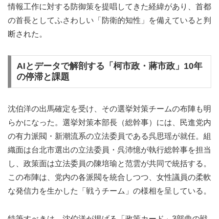
情報工作に対する防御策を提唱してきた経緯があり、首都
の首長としてふさわしい「防衛的知性」を備えていると判
断された。
AIとデータで解剖する「柯市政・蔣市政」10年
の停滞と課題
沈伯洋の出馬確定を受け、その選挙対策チームの布陣も明
らかになった。選挙対策本部長（総幹事）には、民進党内
の有力派閥・新潮流系の立法委員である呉思瑶が就任。組
織面は台北市選出の立法委員・呉沛憶が執行総幹事を担当
し、政策面は立法委員の陳培瑜と范雲が共同で統括する。
この布陣は、党内の各派閥を統合しつつ、女性議員の柔軟
な発信力を生かした「戦うチーム」の様相を呈している。
特筆すべきは、沈伯洋が掲げる「政策カード」3部曲の戦