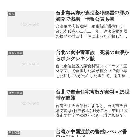
向かう途中、米ハワイに立ち寄り、１
日、現地のシンクタンクである東西セン
ターで講演した。 頼総統は今後４～８
台北憲兵隊が違法薬物銃器犯罪の
政治
年間のビジョンを語った際、...
摘発で戦果 情報公表も初
台湾軍の広報機関、軍事新聞通信社は、
台北憲兵隊が二〇二一年、違法薬物銃器
の摘発が計四十一件に上ったと報じた。
台湾軍の憲兵隊は司法警察権を持ち、刑
事事件の専門部隊を持つが、犯罪摘発の
実績を公表したのは初めて。国民の嫌わ
台北の食中毒事故 死者の血液か
事件・事故
れ者のイメージを払拭し、...
らボンクレキン酸
台北市信義区の菜食料理レストラン「宝
林茶室」で食事した客が相次いで食中毒
を発症し2人が死亡した事件で、衛生福利
省は28日夜、記者会見を開き、死亡した
患者の血液から微生物がつくる有毒物
「ボンクレキン酸」を検出したと発表し
台北で集合住宅複数が傾斜＝25世
事件・事故
た。この有毒物による食...
帯が避難
台湾の中央通信社によると、台北市政府
消防局は7日午後8時34分ごろ、中山区大
直街で住宅の建物が傾き、塀に亀裂が入
っているとの通報を受けた。急行した消
防隊員が、建設工事現場近くの集合住宅5
～6棟が傾いているのを発見。一帯を立ち
台湾が中国渡航の警戒レベル2番
中台関係
入り禁止した上、...