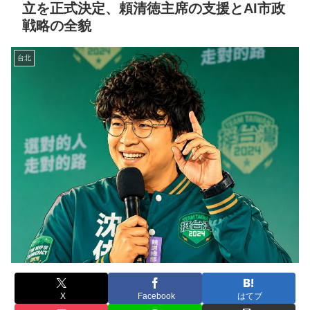
立を正式決定、頼清徳主席の支援とAI市政
戦略の全貌
台北
X
Facebook
はてブ