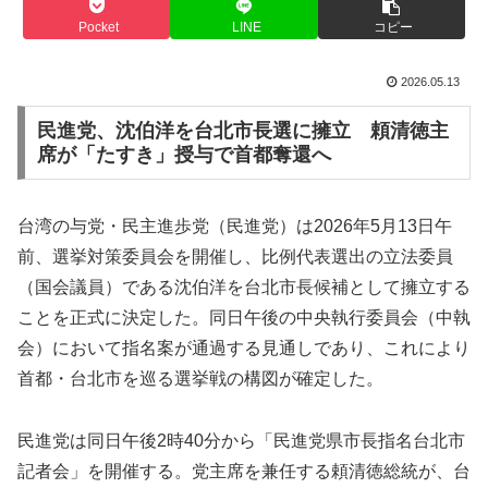
Pocket
LINE
コピー
2026.05.13
民進党、沈伯洋を台北市長選に擁立 頼清徳主
席が「たすき」授与で首都奪還へ
台湾の与党・民主進歩党（民進党）は2026年5月13日午
前、選挙対策委員会を開催し、比例代表選出の立法委員
（国会議員）である沈伯洋を台北市長候補として擁立する
ことを正式に決定した。同日午後の中央執行委員会（中執
会）において指名案が通過する見通しであり、これにより
首都・台北市を巡る選挙戦の構図が確定した。
民進党は同日午後2時40分から「民進党県市長指名台北市
記者会」を開催する。党主席を兼任する頼清徳総統が、台