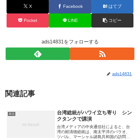
X
Facebook
はてブ
Pocket
LINE
コピー
ads14831をフォローする
ads14831
関連記事
台湾総統がハワイ立ち寄り シン
政治
クタンクで講演
台湾メディアの中央通信社によると、台
湾の頼清徳総統は、南太平洋のパラオ、
ツバル、マーシャル諸島共和国の訪問に