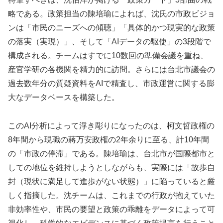
略である。政策担当の陳培瑜によれば、沈氏の市政ビジョ
ンは「市民のニーズへの傾聴」「具体的かつ現実的な政策
の落実（実現）」、そして「AIデータの駆使」の3段階で
構成される。チームはすでに10数回の準備会議を重ね、
産官学研の各機関を精力的に訪問。さらには台北市議会の
過去数年分の質疑資料をAIで精査し、市政運営に関する膨
大なデータベースを構築した。
このAI分析によって浮き彫りになったのは、柯文哲政権の
8年間から現職の蔣万安政権の2年余りに至る、計10年間
の「市政の停滞」である。陳培瑜は、台北市が国際都市と
しての地位を維持しようとしながらも、実際には「故歩自
封（現状に満足して進歩がない状態）」に陥っていると厳
しく指摘した。沈チームは、これまでの行政が抱えていた
非効率性や、市民の要望と政策の乖離をデータによって可