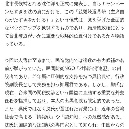
北市長候補となる沈伯洋を正式に発表し、自らキャンペー
ンたすきを沈の肩にかける。この「親繫競選背帶（主席自
らがたすきをかける）」という儀式は、党を挙げた全面的
なバックアップを象徴するものであり、頼清徳政権にとっ
て台北奪還がいかに重要な戦略的位置付けであるかを物語
っている。
今回の人選に至るまで、民進党内では複数の有力候補の名
前が挙がっていた。民間防衛NGO「壮闊台湾連盟」の創
設者であり、若年層に圧倒的な支持を持つ呉怡農や、行政
院副院長として実務を担う鄭麗君である。しかし、鄭氏は
現在、台米間の関税交渉という国益に直結する重要な外交
任務を指揮しており、本人の出馬意欲も限定的であった。
また、呉氏ではなく沈氏が選ばれた背景には、近年の台湾
社会で高まる「情報戦」や「認知戦」への危機感がある。
沈氏は国際的な認知戦の専門家として知られ、中国からの