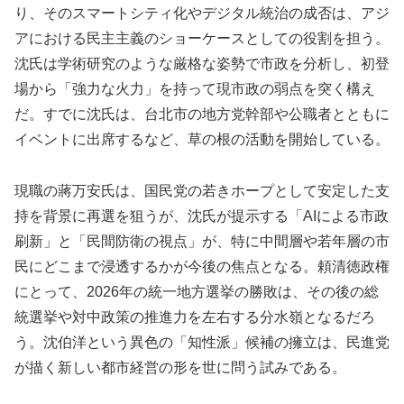
り、そのスマートシティ化やデジタル統治の成否は、アジ
アにおける民主主義のショーケースとしての役割を担う。
沈氏は学術研究のような厳格な姿勢で市政を分析し、初登
場から「強力な火力」を持って現市政の弱点を突く構え
だ。すでに沈氏は、台北市の地方党幹部や公職者とともに
イベントに出席するなど、草の根の活動を開始している。
現職の蔣万安氏は、国民党の若きホープとして安定した支
持を背景に再選を狙うが、沈氏が提示する「AIによる市政
刷新」と「民間防衛の視点」が、特に中間層や若年層の市
民にどこまで浸透するかが今後の焦点となる。頼清徳政権
にとって、2026年の統一地方選挙の勝敗は、その後の総
統選挙や対中政策の推進力を左右する分水嶺となるだろ
う。沈伯洋という異色の「知性派」候補の擁立は、民進党
が描く新しい都市経営の形を世に問う試みである。