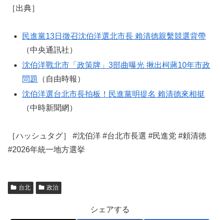
［出典］
民進黨13日徵召沈伯洋選北市長 賴清德親繫競選背帶
（中央通訊社）
沈伯洋戰北市「政策牌」3部曲曝光 揪出柯蔣10年市政
問題
（自由時報）
沈伯洋選台北市長拍板！民進黨明提名 賴清德來相挺
（中時新聞網）
［ハッシュタグ］ #沈伯洋 #台北市長選 #民進党 #頼清徳
#2026年統一地方選挙
台北
政治
シェアする