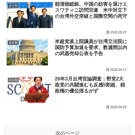
頼清徳総統、中国の妨害を退けエ
未分類
スワティニ訪問完遂 米中対立下
の台湾外交突破と国際空間の死守
2026.05.07
米超党派上院議員が台湾立法院に
未分類
国防予算加速を要求、数週間以内
の武器売却公表を予告
2026.04.17
26年3月台湾世論調査：野党2大
未分類
政党の共闘進むも反感5割超、頼
政権の優位揺るがず
2026.04.02
次のページ