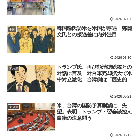
2026.07.07
韓国瑜氏訪米を米国が厚遇 鄭麗
中国
文氏との接遇差に内外注目
2026.06.30
トランプ氏、再び頼清徳総統との
未分類
対話に言及 対台軍売却拡大で米
中対立激化 台湾側は「歴史的新
進展」と歓迎
2026.05.21
米、台湾の国防予算削減に「失
未分類
望」表明 トランプ・習会談控え
自衛の決意問う
2026.05.12