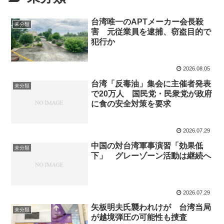
台湾唯一のAPTメーカー会長殺
未分類
害 元従業員を逮捕、窃盗目的で
犯行か
2026.08.05
台湾「反毒油」集会に主催者発表
未分類
で20万人 国民党・民衆党が政府
に食の安全対策を要求
2026.07.29
中国の対台湾軍事演習「効果低
未分類
下」 グレーゾーン活動は継続へ
2026.07.29
矢板明夫氏襲われけが 台湾当局
未分類
が越境弾圧の可能性も捜査