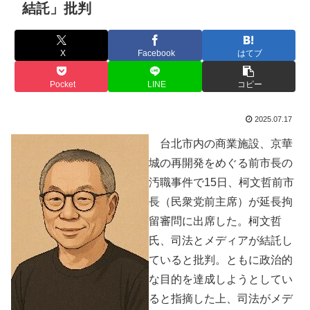
結託」批判
X
Facebook
はてブ
Pocket
LINE
コピー
2025.07.17
台北市内の商業施設、京華
城の再開発をめぐる前市長の
汚職事件で15日、柯文哲前市
長（民衆党前主席）が延長拘
留審問に出席した。柯文哲
氏、司法とメディアが結託し
ていると批判。ともに政治的
な目的を達成しようとしてい
ると指摘した上、司法がメデ