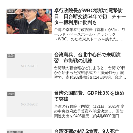
した。民衆党主席の黃国昌氏も参加し、
舞台上から聴衆に向かって訴えた。主催
卓行政院長がWBC観戦で電撃訪
中国
者側の発表では約20万...
日 日台断交後54年で初 チャー
ター機利用に批判も
台湾の卓栄泰行政院長（首相）が7日、ワ
ールド・ベースボール・クラシック
（WBC）のため東京ドームを訪れた。
1972年の日台断交後、現職の行政院長に
よる訪日は初めて。歴史的な「訪日」と
なったが、国内ではチャーター機利用の
台湾憲兵、台北中心部で未明演
政治
是非を巡り批判も出てい...
習 市街戦の訓練
台湾紙の聯合報などによると、台湾で9日
から始まった実戦形式の「漢光41号」演
習で、憲兵202指揮部は14日未明、台北市
万華地区を中心に市街戦を想定した訓練
を行った。憲兵部隊は、地下鉄（捷運）
の路線を利用して市街地内を機動展開
台湾の国防費、GDP比3％を始め
政治
し、目標地域に急...
て突破
台湾の行政院（内閣）は21日、2026年度
の中央政府総予算案を閣議決定し、国防
関連支出を9495億元（約4兆6000億円）
と過去最高に引き上げた。国内総生産
（GDP）見通しの28兆6000億元に対し
3.3％で、前年から1768億元増加した。...
台湾花蓮のM7.5地震、9人死亡
事件・事故