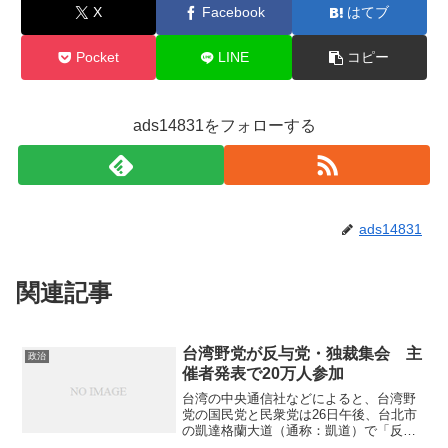
X
Facebook
はてブ
Pocket
LINE
コピー
ads14831をフォローする
ads14831
関連記事
台湾野党が反与党・独裁集会 主
政治
催者発表で20万人参加
台湾の中央通信社などによると、台湾野
党の国民党と民衆党は26日午後、台北市
の凱達格蘭大道（通称：凱道）で「反与
党・反独裁」をテーマとする集会を開催