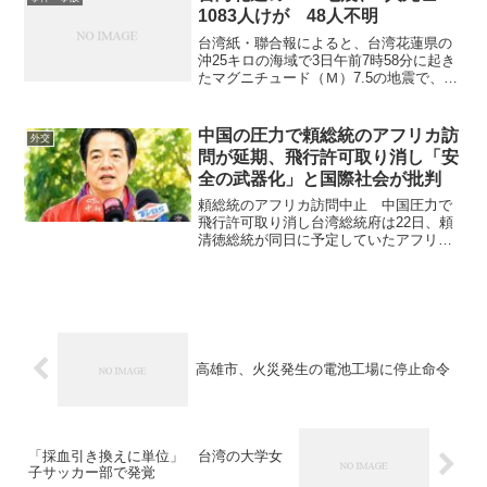
1083人けが 48人不明
台湾紙・聯合報によると、台湾花蓮県の
沖25キロの海域で3日午前7時58分に起き
たマグニチュード（Ｍ）7.5の地震で、中
央災害即応センターは4日午前7時現在、
死者9人、負傷者1083人に上ったと発表し
た。また、崩れた建物の中などに96人が
中国の圧力で頼総統のアフリカ訪
外交
取り...
問が延期、飛行許可取り消し「安
全の武器化」と国際社会が批判
頼総統のアフリカ訪問中止 中国圧力で
飛行許可取り消し台湾総統府は22日、頼
清徳総統が同日に予定していたアフリカ
の友好国エスワティニへの訪問を延期す
ると発表した。経由地となるセーシェ
ル、モーリシャス、マダガスカルの3カ国
が、中国の強い圧力を受...
高雄市、火災発生の電池工場に停止命令
「採血引き換えに単位」 台湾の大学女
子サッカー部で発覚