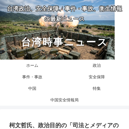
台湾政治、安全保障、事件・事故、衛生情報
の最新ニュース
台湾時事ニュース
ホーム
政治
事件・事故
安全保障
中国
特集
中国安全情報局
柯文哲氏、政治目的の「司法とメディアの