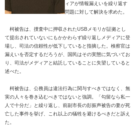
ィアが情報漏えいを繰り返す
問題に対して解決を求めた。
柯被告は、捜査中に押収されたUSBメモリが証拠とし
て提出されていないにもかかわらず繰り返しメディアに登
場し、司法の信頼性が低下していると指摘した。検察官は
漏えいを否定するだろうが、国民はその実態に気づいてお
り、司法がメディアと結託していることに失望していると
述べた。
柯被告は、公務員は違法行為に関与すべきではなく、無
実の人々を巻き込むべきではないと強調。「勾留なら私一
人で十分だ」と繰り返し、前副市長の彭振声被告の妻が死
亡した事件を挙げ、これ以上の犠牲を避けるべきだと訴え
た。