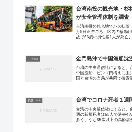
台湾南投の観光地・杉
中部
が安全管理体制を調査
台湾南投の観光地でバス転落 
月9日正午ごろ、区内の移動
故で66歳の男性客1人が死亡、
金門島沖で中国漁船沈
中台関係
台湾の中央通信社によると、台
中国漁船「ビン（門構えに虫）
国と台湾の当局が共同で捜索活
台湾でコロナ死者１週
新型コロナ
台湾の中央通信社によると、
週の新規死者は55人で過去4
多く、うち65歳以上の高齢者が