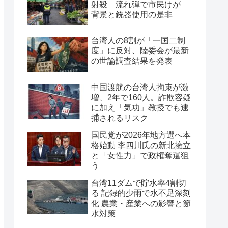
射殺 流れ弾で市民けが
背景と銃器使用の是非
台湾人の8割が「一国二制
度」に反対、陸委会が最新
の世論調査結果を発表
中国渡航の台湾人拘束が激
増、2年で160人。詐欺容疑
に加え「気功」教授でも逮
捕されるリスク
国民党が2026年地方選へ本
格始動 李四川氏の新北擁立
と「女性力」で政権奪還狙
う
台湾11ダムで貯水率4割切
る 記録的少雨で水不足深刻
化 農業・産業への影響と節
水対策