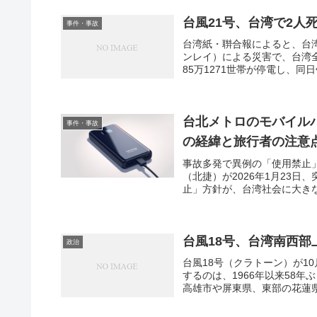
台風21号、台湾で2人死
事件・事故
台湾紙・聨合報によると、台湾
ンレイ）による災害で、台湾全
85万1271世帯が停電し、同日午
台北メトロのモバイル
事件・事故
の経緯と旅行者の注意
事故多発で異例の「使用禁止
（北捷）が2026年1月23
止」方針が、台湾社会に大きな
台風18号、台湾南西部
政治
台風18号（クラトーン）が1
するのは、1966年以来58
高雄市や屏東県、東部の花蓮県