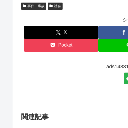
事件・事故
社会
シ
X
Pocket
ads14
関連記事