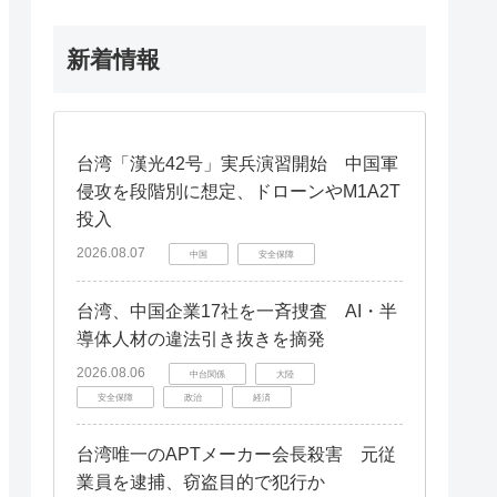
新着情報
台湾「漢光42号」実兵演習開始 中国軍
侵攻を段階別に想定、ドローンやM1A2T
投入
2026.08.07
中国
安全保障
台湾、中国企業17社を一斉捜査 AI・半
導体人材の違法引き抜きを摘発
2026.08.06
中台関係
大陸
安全保障
政治
経済
台湾唯一のAPTメーカー会長殺害 元従
業員を逮捕、窃盗目的で犯行か