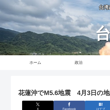
台湾
ホーム
政治
花蓮沖でM5.6地震 4月3日の
X
Facebook
はてブ