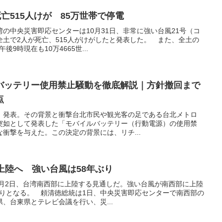
亡515人けが 85万世帯で停電
の中央災害即応センターは10月31日、非常に強い台風21号（コ
土で2人が死亡、515人がけがしたと発表した。 また、全土の
後9時現在も10万4665世...
バッテリー使用禁止騒動を徹底解説｜方針撤回まで
点
」発表。その背景と衝撃台北市民や観光客の足である台北メトロ
日、突如として発表した「モバイルバッテリー（行動電源）の使用禁
衝撃を与えた。この決定の背景には、リチ...
上陸へ 強い台風は58年ぶり
0月2日、台湾南西部に上陸する見通しだ。強い台風が南西部に上陸
年ぶりとなる。 頼清徳総統は1日、中央災害即応センターで南西部の
、台東県とテレビ会議を行い、災...