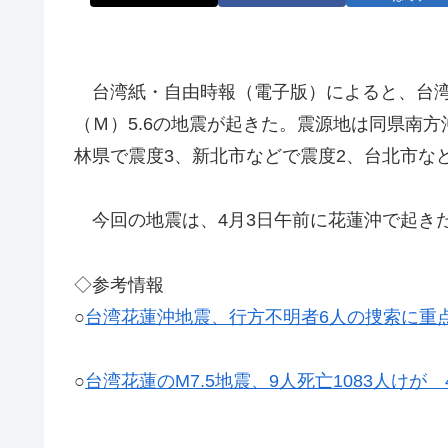
台湾紙・自由時報（電子版）によると、台湾の
（Ｍ）5.6の地震が起きた。震源地は同県南方
林県で震度3、新北市などで震度2、台北市な
今回の地震は、4月3日午前に花蓮沖で起きた
◇参考情報
○
台湾花蓮沖地震、行方不明者6人の捜索に重
○
台湾花蓮のM7.5地震、9人死亡1083人けが 