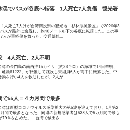
林渓でバスが谷底へ転落 1人死亡7人負傷 観光署
1人死亡7人けが台湾南投県の観光地「杉林渓風景区」で2026年3
用バスが路外に逸脱し、約40メートル下の谷底に転落した。この事
7人が重軽傷を負った。交通部観...
没 4人死亡、2人不明
湾の金門島の南西沖15カイリ（約28キロ）の海域で14日未明、
竜漁61222」が転覆して沈没し乗組員6人が海中に転落した。中
動を行い4人を救助したが、2人が...
間で55人＝４カ月間で最多
台湾は新型コロナウイルス感染拡大の第5波を迎えており、1月第2
カ月間で最多となった。同週の新規感染者は538人で5カ月間で最も
79％を占めた。 台湾で検出さ...