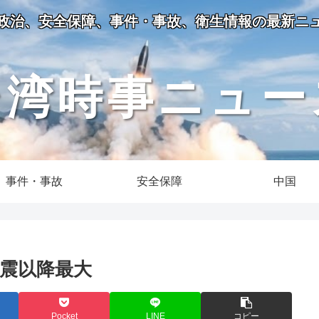
政治、安全保障、事件・事故、衛生情報の最新ニ
台湾時事ニュー
事件・事故
安全保障
中国
地震以降最大
Pocket
LINE
コピー