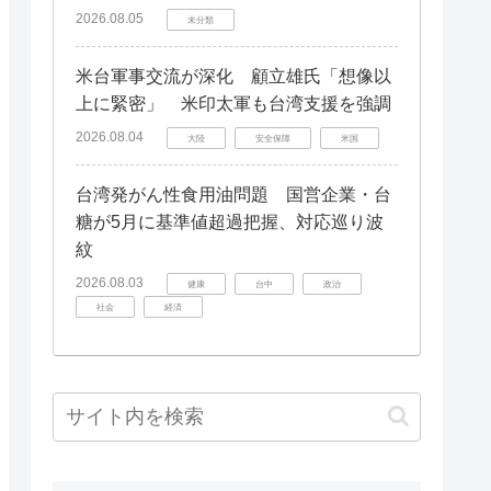
2026.08.05
未分類
米台軍事交流が深化 顧立雄氏「想像以
上に緊密」 米印太軍も台湾支援を強調
2026.08.04
大陸
安全保障
米国
台湾発がん性食用油問題 国営企業・台
糖が5月に基準値超過把握、対応巡り波
紋
2026.08.03
健康
台中
政治
社会
経済