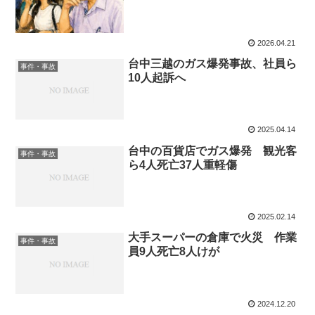
2026.04.21
台中三越のガス爆発事故、社員ら
事件・事故
10人起訴へ
2025.04.14
台中の百貨店でガス爆発 観光客
事件・事故
ら4人死亡37人重軽傷
2025.02.14
大手スーパーの倉庫で火災 作業
事件・事故
員9人死亡8人けが
2024.12.20