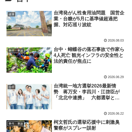
台湾発がん性食用油問題 国営企
健康
業・台糖が5月に基準値超過把
握、対応巡り波紋
2026.08.03
台中・蝴蝶谷の落石事故で作家ら
事件・事故
4人死亡 観光インフラの安全性と
法的責任が焦点に
2026.06.29
台湾統一地方選挙2026最新情
台中
勢 蒋万安・李四川・江啓臣が
「北北中連携」 六都選挙と
2028年総統選の行方
2026.06.22
柯文哲氏の選挙応援中に刺激臭
事件・事故
警察がスプレー誤射