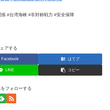
関係 #台湾海峡 #非対称戦力 #安全保障
ェアする
Facebook
はてブ
LINE
コピー
831をフォローする