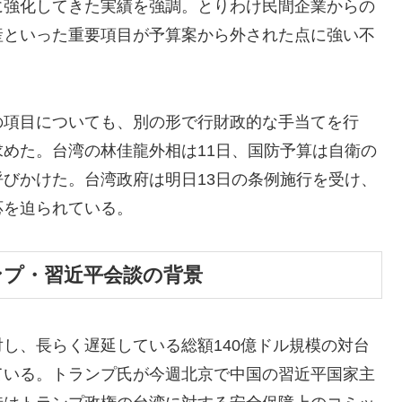
に強化してきた実績を強調。とりわけ民間企業からの
産といった重要項目が予算案から外された点に強い不
の項目についても、別の形で行財政的な手当てを行
めた。台湾の林佳龍外相は11日、国防予算は自衛の
びかけた。台湾政府は明日13日の条例施行を受け、
応を迫られている。
ンプ・習近平会談の背景
し、長らく遅延している総額140億ドル規模の対台
ている。トランプ氏が今週北京で中国の習近平国家主