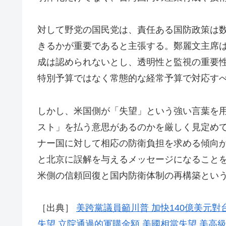
対して野党の国民党は、責任ある国防政策は
きるかが重要であると主張する。鄭麗文主席
成は認められないとし、透明性と監視の重要
特別予算ではなく常態的な経常予算で対応す
しかし、米国側が「失望」という強い言葉を
スト」を払う意思があるのかを厳しく見定め
ナー国に対して相応の防衛負担を求める傾向
と北京に誤解を与えるメッセージになることを
米側の信頼回復と国内防衛体制の再構築とい
［出典］
美跨黨議員籲川普 加快140億美元對
失望
立院通過的軍購金額 美國相當失望 美高