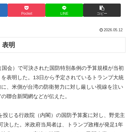
Pocket
LINE
コピー
2026.05.12
」表明
（国会）で可決された国防特別条例の予算規模が当初
を表明した。13日から予定されているトランプ大統
前に、米側が台湾の防衛努力に対し厳しい視線を注い
アの聯合新聞網などが伝えた。
元を投じる行政院（内閣）の国防予算案に対し、野党主
案を可決した。米政府当局者は、トランプ政権が発足1年