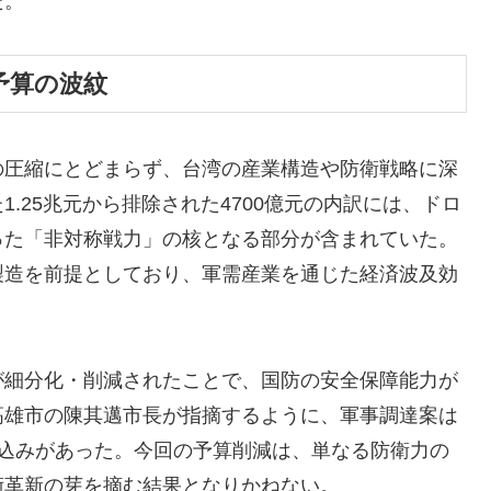
だ。
予算の波紋
の圧縮にとどまらず、台湾の産業構造や防衛戦略に深
.25兆元から排除された4700億元の内訳には、ドロ
った「非対称戦力」の核となる部分が含まれていた。
製造を前提としており、軍需産業を通じた経済波及効
が細分化・削減されたことで、国防の安全保障能力が
高雄市の陳其邁市長が指摘するように、軍事調達案は
見込みがあった。今回の予算削減は、単なる防衛力の
術革新の芽を摘む結果となりかねない。