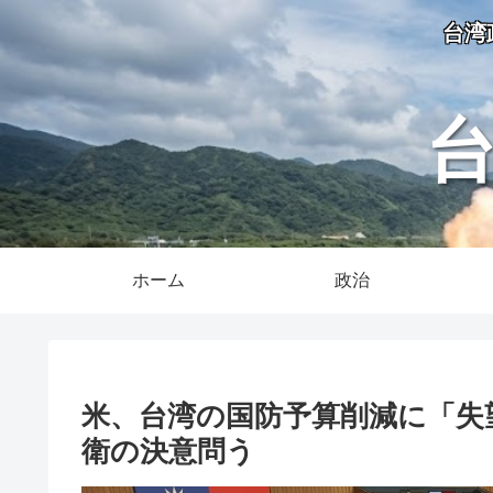
台湾
ホーム
政治
米、台湾の国防予算削減に「失
衛の決意問う