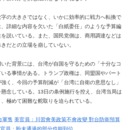
数字の大きさではなく、いかに効率的に戦力へ転換で
は、詳細な内容を欠いた「白紙委任」のような予算編
性を説いている。また、国民党側は、商用調達などは
べきだとの立場を崩していない。
用いた背景には、台湾が自国を守るための「十分なコ
ている事情がある。トランプ政権は、同盟国やパート
が強く、今回の予算削減が「台湾に自衛の意思なし」
懸念している。13日の条例施行を控え、台湾当局は
う、極めて困難な舵取りを迫られている。
台軍售
美官員：川習會美政策不會改變 對台防衛預算
級官員：盼未通過的部分也能到位