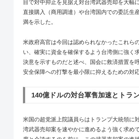
目で対中抑止を見据え対台湾武器売却を大幅
直接購入（商用調達）や台湾国内での委託生
満を示した。
米政府高官は今回は認められなかったこれら
い、確実に資金を確保するよう台湾側に強く求
決意を示すものだと述べ、国会に救済措置を呼
安全保障への打撃を最小限に抑えるための対
140億ドルの対台軍售加速とトラ
米国の超党派上院議員らはトランプ大統領に対
湾武器売却案を速やかに進めるよう強く求め