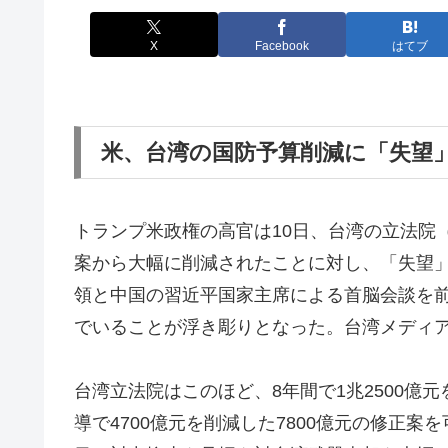
X
Facebook
はてブ
米、台湾の国防予算削減に「失望
トランプ米政権の高官は10日、台湾の立法院
案から大幅に削減されたことに対し、「失望」
領と中国の習近平国家主席による首脳会談を
でいることが浮き彫りとなった。台湾メディ
台湾立法院はこのほど、8年間で1兆2500億
導で4700億元を削減した7800億元の修正