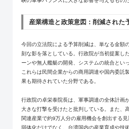
峡の軍事バランスに大きな影響を与えるもの
産業構造と政策意図：削減された
今回の立法院による予算削減は、単なる金額
刻な影を落としている。行政院が当初提案した1
ーンや無人艦艇の開発、システムの統合とい
これらは民間企業からの商用調達や国内委託
果も期待されていた分野である。
行政院の卓栄泰院長は、軍事調達の全体計画
大きな打撃を受けたと批判している。また、
関連産業で約9万人分の雇用機会を創出する
弱体化だけでなく、台湾国内の産業育成や技