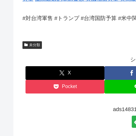
#対台湾軍售 #トランプ #台湾国防予算 #米中
未分類
シ
X
Pocket
ads14