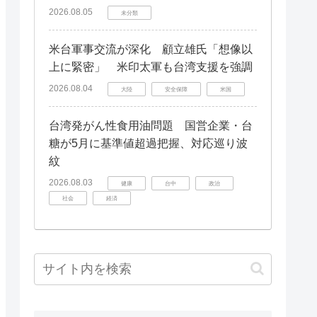
2026.08.05
未分類
米台軍事交流が深化 顧立雄氏「想像以
上に緊密」 米印太軍も台湾支援を強調
2026.08.04
大陸
安全保障
米国
台湾発がん性食用油問題 国営企業・台
糖が5月に基準値超過把握、対応巡り波
紋
2026.08.03
健康
台中
政治
社会
経済