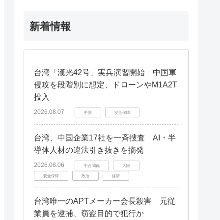
新着情報
台湾「漢光42号」実兵演習開始 中国軍
侵攻を段階別に想定、ドローンやM1A2T
投入
2026.08.07
中国
安全保障
台湾、中国企業17社を一斉捜査 AI・半
導体人材の違法引き抜きを摘発
2026.08.06
中台関係
大陸
安全保障
政治
経済
台湾唯一のAPTメーカー会長殺害 元従
業員を逮捕、窃盗目的で犯行か