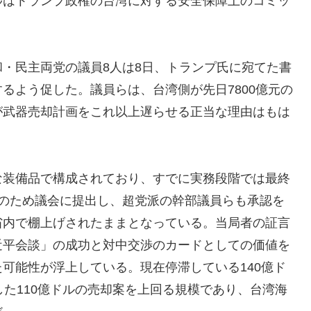
捗はトランプ政権の台湾に対する安全保障上のコミッ
。
・民主両党の議員8人は8日、トランプ氏に宛てた書
るよう促した。議員らは、台湾側が先日7800億元の
が武器売却計画をこれ以上遅らせる正当な理由はもは
な装備品で構成されており、すでに実務段階では最終
ーのため議会に提出し、超党派の幹部議員らも承認を
省内で棚上げされたままとなっている。当局者の証言
近平会談」の成功と対中交渉のカードとしての価値を
可能性が浮上している。現在停滞している140億ド
した110億ドルの売却案を上回る規模であり、台湾海