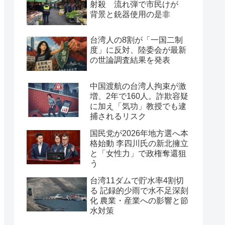
射殺 流れ弾で市民けが
背景と銃器使用の是非
台湾人の8割が「一国二制
度」に反対、陸委会が最新
の世論調査結果を発表
中国渡航の台湾人拘束が激
増、2年で160人。詐欺容疑
に加え「気功」教授でも逮
捕されるリスク
国民党が2026年地方選へ本
格始動 李四川氏の新北擁立
と「女性力」で政権奪還狙
う
台湾11ダムで貯水率4割切
る 記録的少雨で水不足深刻
化 農業・産業への影響と節
水対策