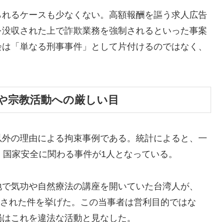
られるケースも少なくない。高額報酬を謳う求人広告
を没収された上で詐欺業務を強制されるといった事案
会は「単なる刑事事件」として片付けるのではなく、
功や宗教活動への厳しい目
以外の理由による拘束事例である。統計によると、一
、国家安全に関わる事件が1人となっている。
地で気功や自然療法の講座を開いていた台湾人が、
起訴された件を挙げた。この当事者は営利目的ではな
局はこれを違法な活動と見なした。