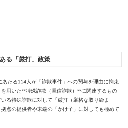
にある「厳打」政策
にあたる114人が「詐欺事件」への関与を理由に拘束
を用いた**特殊詐欺（電信詐欺）**に関連するもの
ている特殊詐欺に対して「厳打（厳格な取り締ま
、拠点の提供者や末端の「かけ子」に対しても極めて