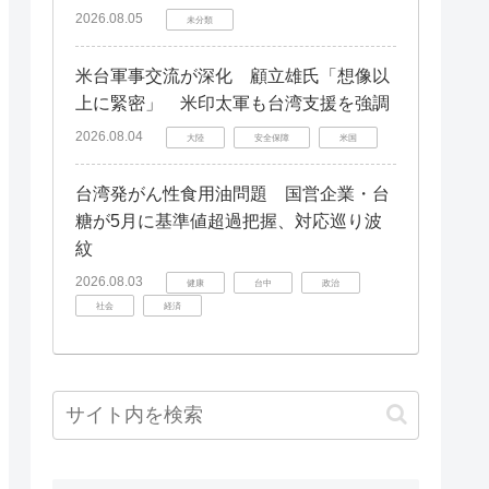
2026.08.05
未分類
米台軍事交流が深化 顧立雄氏「想像以
上に緊密」 米印太軍も台湾支援を強調
2026.08.04
大陸
安全保障
米国
台湾発がん性食用油問題 国営企業・台
糖が5月に基準値超過把握、対応巡り波
紋
2026.08.03
健康
台中
政治
社会
経済