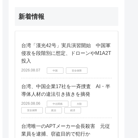
新着情報
台湾「漢光42号」実兵演習開始 中国軍
侵攻を段階別に想定、ドローンやM1A2T
投入
2026.08.07
中国
安全保障
台湾、中国企業17社を一斉捜査 AI・半
導体人材の違法引き抜きを摘発
2026.08.06
中台関係
大陸
安全保障
政治
経済
台湾唯一のAPTメーカー会長殺害 元従
業員を逮捕、窃盗目的で犯行か