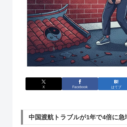
X
Facebook
はてブ
中国渡航トラブルが1年で4倍に急