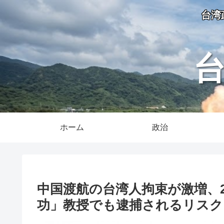
台湾
ホーム
政治
中国渡航の台湾人拘束が激増、2
功」教授でも逮捕されるリスク