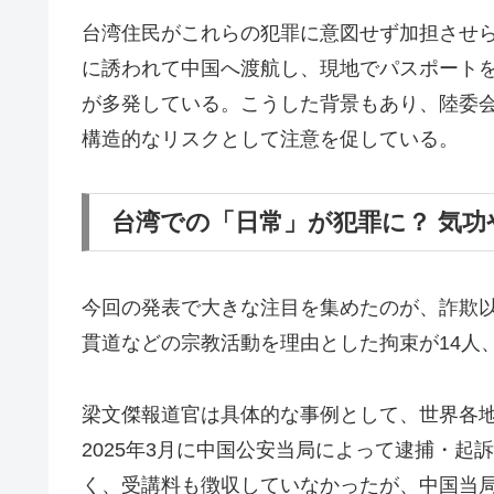
台湾住民がこれらの犯罪に意図せず加担させ
に誘われて中国へ渡航し、現地でパスポート
が多発している。こうした背景もあり、陸委
構造的なリスクとして注意を促している。
台湾での「日常」が犯罪に？ 気
今回の発表で大きな注目を集めたのが、詐欺
貫道などの宗教活動を理由とした拘束が14人
梁文傑報道官は具体的な事例として、世界各
2025年3月に中国公安当局によって逮捕・
く、受講料も徴収していなかったが、中国当