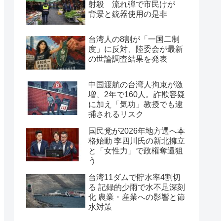
射殺 流れ弾で市民けが
背景と銃器使用の是非
台湾人の8割が「一国二制
度」に反対、陸委会が最新
の世論調査結果を発表
中国渡航の台湾人拘束が激
増、2年で160人。詐欺容疑
に加え「気功」教授でも逮
捕されるリスク
国民党が2026年地方選へ本
格始動 李四川氏の新北擁立
と「女性力」で政権奪還狙
う
台湾11ダムで貯水率4割切
る 記録的少雨で水不足深刻
化 農業・産業への影響と節
水対策