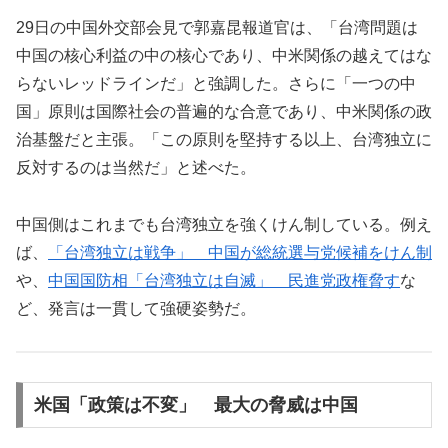
29日の中国外交部会見で郭嘉昆報道官は、「台湾問題は
中国の核心利益の中の核心であり、中米関係の越えてはな
らないレッドラインだ」と強調した。さらに「一つの中
国」原則は国際社会の普遍的な合意であり、中米関係の政
治基盤だと主張。「この原則を堅持する以上、台湾独立に
反対するのは当然だ」と述べた。
中国側はこれまでも台湾独立を強くけん制している。例え
ば、
「台湾独立は戦争」 中国が総統選与党候補をけん制
や、
中国国防相「台湾独立は自滅」 民進党政権脅す
な
ど、発言は一貫して強硬姿勢だ。
米国「政策は不変」 最大の脅威は中国