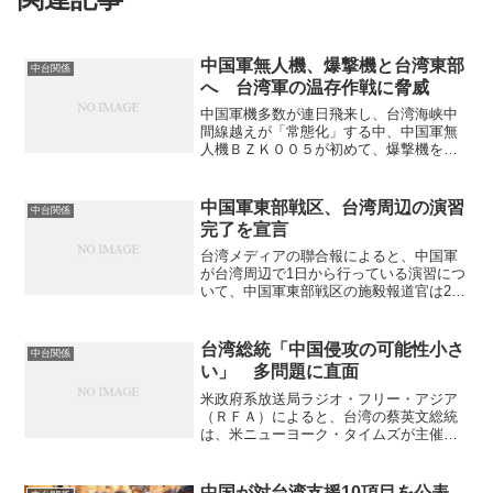
中国軍無人機、爆撃機と台湾東部
中台関係
へ 台湾軍の温存作戦に脅威
中国軍機多数が連日飛来し、台湾海峡中
間線越えが「常態化」する中、中国軍無
人機ＢＺＫ００５が初めて、爆撃機を伴
って台湾南部沖のバシー海峡を通って東
部に回り込む飛行を行い、台湾軍に衝撃
を与えた。台湾東部は台湾防衛の拠点
中国軍東部戦区、台湾周辺の演習
中台関係
で、中国侵攻の際の戦力温存...
完了を宣言
台湾メディアの聯合報によると、中国軍
が台湾周辺で1日から行っている演習につ
いて、中国軍東部戦区の施毅報道官は2
日、「円満に完了した」と述べて終了を
宣言した。報道官はさらに「訓練と戦備
を強化し続け、あらゆる『台湾独立』の
台湾総統「中国侵攻の可能性小さ
中台関係
分裂行為を断固として打...
い」 多問題に直面
米政府系放送局ラジオ・フリー・アジア
（ＲＦＡ）によると、台湾の蔡英文総統
は、米ニューヨーク・タイムズが主催の
「ディールブック・サミット」に寄せた
ビデオメッセージで、中国政府は国内で
数多くの問題に直面しており近いうちに
中国が対台湾支援10項目を公表、