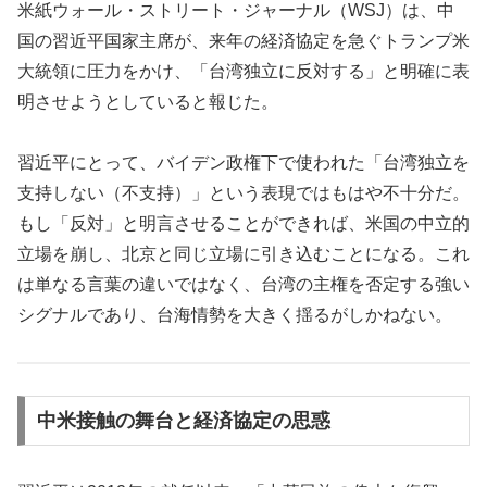
米紙ウォール・ストリート・ジャーナル（WSJ）は、中
国の習近平国家主席が、来年の経済協定を急ぐトランプ米
大統領に圧力をかけ、「台湾独立に反対する」と明確に表
明させようとしていると報じた。
習近平にとって、バイデン政権下で使われた「台湾独立を
支持しない（不支持）」という表現ではもはや不十分だ。
もし「反対」と明言させることができれば、米国の中立的
立場を崩し、北京と同じ立場に引き込むことになる。これ
は単なる言葉の違いではなく、台湾の主権を否定する強い
シグナルであり、台海情勢を大きく揺るがしかねない。
中米接触の舞台と経済協定の思惑