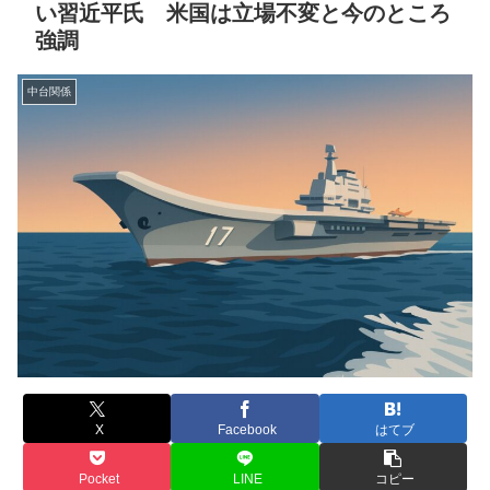
い習近平氏 米国は立場不変と今のところ
強調
中台関係
X
Facebook
はてブ
Pocket
LINE
コピー