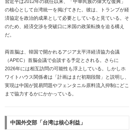
習近平は2012年の就任以来、「中華民族の偉大な復興」
の核心として台湾統一を掲げてきた。彼は、トランプが経
済協定を政治的成果として必要としていると見ている。そ
のため、経済交渉を突破口に米国の政策転換を迫る構え
だ。
両首脳は、韓国で開かれるアジア太平洋経済協力会議
（APEC）首脳会議で会談する予定とされる。さらに
2026年には相互訪問の可能性も浮上している。しかしホ
ワイトハウス関係者は「計画はまだ初期段階」と説明し、
実現は中国が貿易問題やフェンタニル原料流入抑制にどこ
まで協力するかにかかっている。
中国外交部「台湾は核心利益」