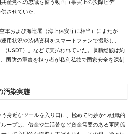
国共産党への忠誠を誓う動画（事実上の投降ビデ
提供させていた。
海空軍および海巡署（海上保安庁に相当）にまたが
の運用状況や装備資料をスマートフォンで撮影し、
ー（USDT）」などで支払われていた。収賄総額は約
察は、国防の重責を担う者が私利私欲で国家安全を深刻
の汚染実態
いう身近なツールを入り口に、極めて巧妙かつ組織的
グループは、借金や生活苦など資金需要のある軍関係