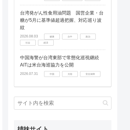
台湾発がん性食用油問題 国営企業・台
糖が5月に基準値超過把握、対応巡り波
紋
2026.08.03
健康
台中
政治
社会
経済
中国海警が台湾東部で常態化巡視継続
AITは米台海巡協力を公開
2026.07.31
中国
大陸
安全保障
姉妹サイト