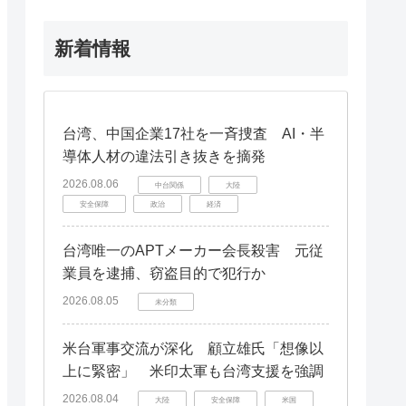
新着情報
台湾、中国企業17社を一斉捜査 AI・半
導体人材の違法引き抜きを摘発
2026.08.06
中台関係
大陸
安全保障
政治
経済
台湾唯一のAPTメーカー会長殺害 元従
業員を逮捕、窃盗目的で犯行か
2026.08.05
未分類
米台軍事交流が深化 顧立雄氏「想像以
上に緊密」 米印太軍も台湾支援を強調
2026.08.04
大陸
安全保障
米国