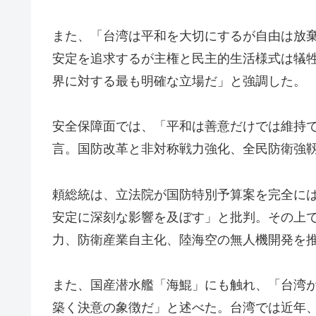
また、「台湾は平和を大切にするが自由は放
安定を追求するが主権と民主的生活様式は犠
界に対する最も明確な立場だ」と強調した。
安全保障面では、「平和は善意だけでは維持
言。国防改革と非対称戦力強化、全民防衛強
頼総統は、立法院が国防特別予算案を完全に
安定に深刻な影響を及ぼす」と批判。その上
力、防衛産業自主化、陸海空の無人機開発を
また、国産潜水艦「海鯤」にも触れ、「台湾
築く決意の象徴だ」と述べた。台湾では近年