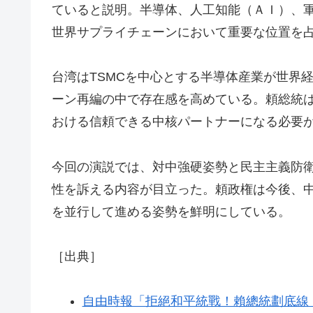
ていると説明。半導体、人工知能（ＡＩ）、
世界サプライチェーンにおいて重要な位置を
台湾はTSMCを中心とする半導体産業が世界
ーン再編の中で存在感を高めている。頼総統
おける信頼できる中核パートナーになる必要
今回の演説では、対中強硬姿勢と民主主義防
性を訴える内容が目立った。頼政権は今後、
を並行して進める姿勢を鮮明にしている。
［出典］
自由時報「拒絕和平統戰！賴總統劃底線