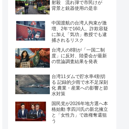
射殺 流れ弾で市民けが
背景と銃器使用の是非
中国渡航の台湾人拘束が激
増、2年で160人。詐欺容疑
に加え「気功」教授でも逮
捕されるリスク
台湾人の8割が「一国二制
度」に反対、陸委会が最新
の世論調査結果を発表
台湾11ダムで貯水率4割切
る 記録的少雨で水不足深刻
化 農業・産業への影響と節
水対策
国民党が2026年地方選へ本
格始動 李四川氏の新北擁立
と「女性力」で政権奪還狙
う