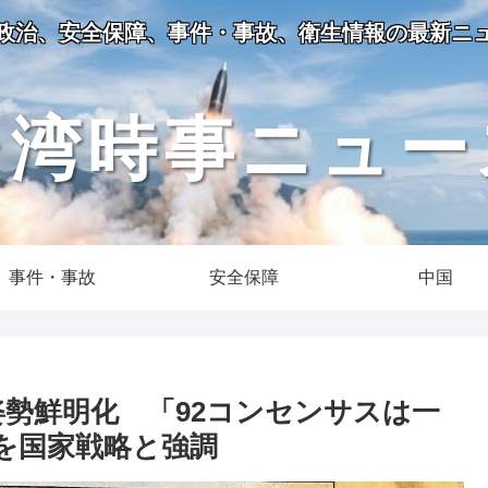
政治、安全保障、事件・事故、衛生情報の最新ニ
台湾時事ニュー
事件・事故
安全保障
中国
姿勢鮮明化 「92コンセンサスは一
を国家戦略と強調