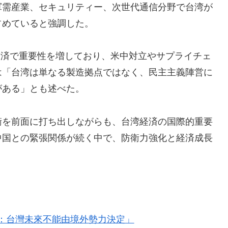
軍需産業、セキュリティー、次世代通信分野で台湾が
占めていると強調した。
経済で重要性を増しており、米中対立やサプライチェ
は「台湾は単なる製造拠点ではなく、民主主義陣営に
がある」とも述べた。
衛を前面に打ち出しながらも、台湾経済の国際的重要
中国との緊張関係が続く中で、防衛力強化と経済成長
：台灣未來不能由境外勢力決定」