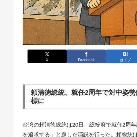
X
Facebook
はてブ
頼清徳総統、就任2周年で対中姿
標に
台湾の頼清徳総統は20日、総統府で就任2周
を追求する」と題した演説を行った。頼総統