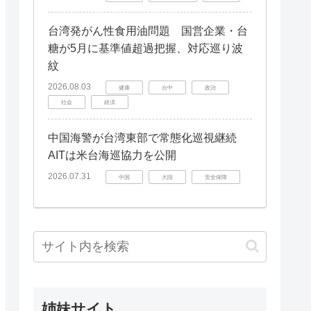
台湾発がん性食用油問題 国営企業・台
糖が5月に基準値超過把握、対応巡り波
紋
2026.08.03
健康
台中
政治
社会
経済
中国海警が台湾東部で常態化巡視継続
AITは米台海巡協力を公開
2026.07.31
中国
大陸
安全保障
姉妹サイト