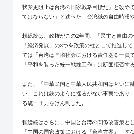
状変更阻止は台湾の国家戦略目標だ」と改め
てはならない」と述べた。台湾紙の自由時報
頼総統は、政権がこの2年間、「民主と自由
「経済発展」の3つを政策の柱として推進し
ては「台湾は国際社会における責任ある一員
「平和を装った統一戦線工作」は断固拒否す
また、「中華民国と中華人民共和国は互いに
い。これは鉄のように揺るがない事実であり
る統一圧力をけん制した。
頼総統はさらに、中国と台湾の関係改善策とし
「中国の国家政策における『台湾方案』、す