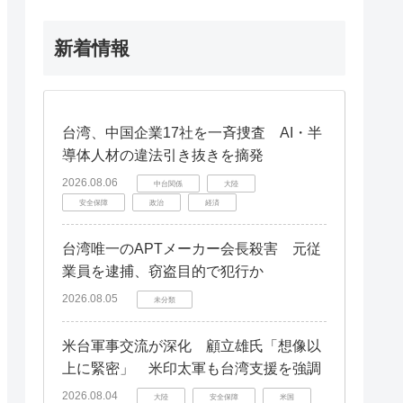
新着情報
台湾、中国企業17社を一斉捜査 AI・半
導体人材の違法引き抜きを摘発
2026.08.06
中台関係
大陸
安全保障
政治
経済
台湾唯一のAPTメーカー会長殺害 元従
業員を逮捕、窃盗目的で犯行か
2026.08.05
未分類
米台軍事交流が深化 顧立雄氏「想像以
上に緊密」 米印太軍も台湾支援を強調
2026.08.04
大陸
安全保障
米国