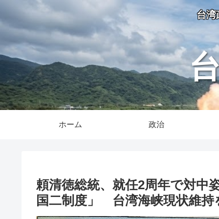
台湾
ホーム
政治
頼清徳総統、就任2周年で対中
国二制度」 台湾海峡現状維持