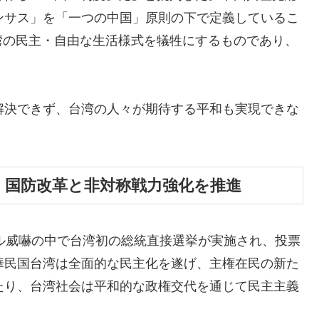
ンサス」を「一つの中国」原則の下で定義しているこ
湾の民主・自由な生活様式を犠牲にするものであり、
。
解決できず、台湾の人々が期待する平和も実現できな
 国防改革と非対称戦力強化を推進
イル威嚇の中で台湾初の総統直接選挙が実施され、投票
華民国台湾は全面的な民主化を遂げ、主権在民の新た
たり、台湾社会は平和的な政権交代を通じて民主主義
。