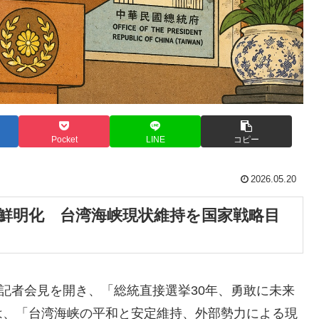
Pocket
LINE
コピー
2026.05.20
勢鮮明化 台湾海峡現状維持を国家戦略目
年記者会見を開き、「総統直接選挙30年、勇敢に未来
は、「台湾海峡の平和と安定維持、外部勢力による現