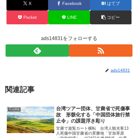
X
Facebook
はてブ
Pocket
LINE
コピー
ads14831をフォローする
ads14831
関連記事
台湾ツアー団体、甘粛省で死傷事
中台関係
故 形骸化する「中国団体旅行禁
止令」の課題浮き彫り
甘粛で遊覧カート横転 台湾人観光客13
人死傷中国甘粛省の景勝地「甘加草原