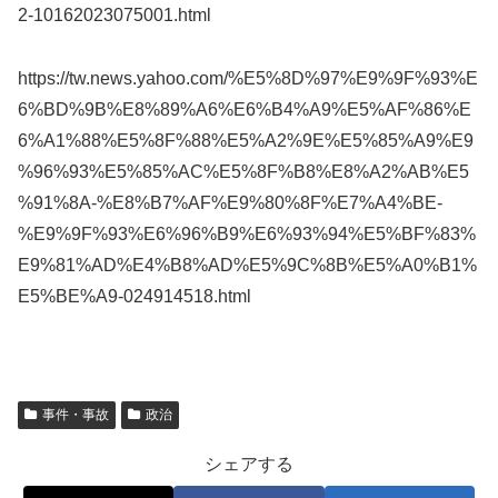
2-10162023075001.html
https://tw.news.yahoo.com/%E5%8D%97%E9%9F%93%E
6%BD%9B%E8%89%A6%E6%B4%A9%E5%AF%86%E
6%A1%88%E5%8F%88%E5%A2%9E%E5%85%A9%E9
%96%93%E5%85%AC%E5%8F%B8%E8%A2%AB%E5
%91%8A-%E8%B7%AF%E9%80%8F%E7%A4%BE-
%E9%9F%93%E6%96%B9%E6%93%94%E5%BF%83%
E9%81%AD%E4%B8%AD%E5%9C%8B%E5%A0%B1%
E5%BE%A9-024914518.html
事件・事故
政治
シェアする