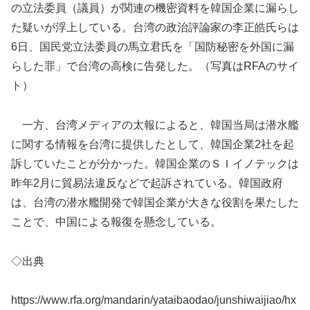
の立法委員（議員）が関連の機密資料を韓国企業に漏らし
た疑いが浮上している。台湾の政治評論家の李正皓氏らは
6日、国民党立法委員の馬立君氏を「国防秘密を外国に漏
らした罪」で台湾の高検に告発した。（写真はRFAのサイ
ト）
一方、台湾メディアの太報によると、韓国当局は潜水艦
に関する情報を台湾に提供したとして、韓国企業2社を起
訴していたことが分かった。韓国企業のＳＩイノテックは
昨年2月に貿易法違反などで起訴されている。韓国政府
は、台湾の潜水艦開発で韓国企業が大きな役割を果たした
ことで、中国による報復を懸念している。
◇出典
https://www.rfa.org/mandarin/yataibaodao/junshiwaijiao/hx