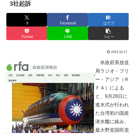
3社起訴
X
Facebook
はてブ
Pocket
LINE
コピー
2023.10.17
米政府系放送
局ラジオ・フリ
ー・アジア（Ｒ
ＦＡ）による
と、9月28日に
進水式が行われ
た台湾初の国産
潜水艦に絡み、
最大野党国民党