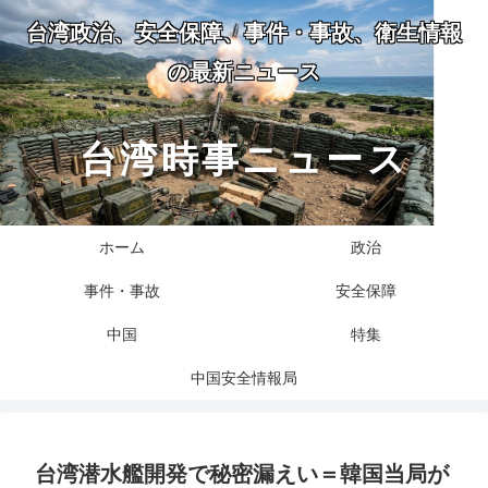
台湾政治、安全保障、事件・事故、衛生情報
の最新ニュース
台湾時事ニュース
ホーム
政治
事件・事故
安全保障
中国
特集
中国安全情報局
台湾潜水艦開発で秘密漏えい＝韓国当局が