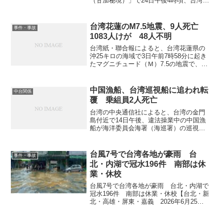
（甘加秘境）」で24日午後4時頃、台湾人
観光客ら13人を乗せた遊覧カートが横転
し、1人が死亡、12人が負傷した。中台間
の緊張を背景に、台湾政府は現在も旅行
台湾花蓮のM7.5地震、9人死亡
事件・事故
社による中国へ...
1083人けが 48人不明
台湾紙・聯合報によると、台湾花蓮県の
沖25キロの海域で3日午前7時58分に起き
たマグニチュード（Ｍ）7.5の地震で、中
央災害即応センターは4日午前7時現在、
死者9人、負傷者1083人に上ったと発表し
た。また、崩れた建物の中などに96人が
中国漁船、台湾巡視船に追われ転
中台関係
取り...
覆 乗組員2人死亡
台湾の中央通信社によると、台湾の金門
島付近で14日午後、違法操業中の中国漁
船が海洋委員会海署（海巡署）の巡視艇
に追跡されて転覆し、乗組員2人が死亡し
た。 中国国務院台湾事務弁公室は14日
夜、台湾側が粗暴で危険なやり方で中国
台風7号で台湾各地が豪雨 台
事件・事故
本土の漁民に対応し...
北・内湖で冠水196件 南部は休
業・休校
台風7号で台湾各地が豪雨 台北・内湖で
冠水196件 南部は休業・休校【台北・新
北・高雄・屏東・嘉義 2026年6月25
日、26日・中央社など】 台風7号（ミク
ラ）の外縁環流と前線、南西風の影響に