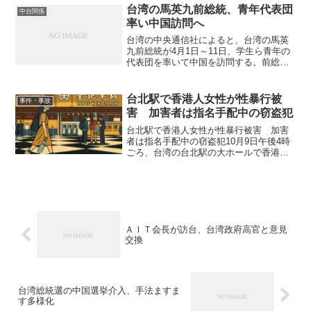
より、台湾各地は2026年6月25日から26
台湾の馬英九前総統、青年代表団
中台関係
日...
率い中国訪問へ
台湾の中央通信社によると、台湾の馬英
九前総統が4月1日～11日、学生ら青年の
代表団を率いて中国を訪問する。前総統
が主催するシンクタンク、馬英九基金会
によれば、一行は広東や陝西、北京など
の歴史的な旧跡や企業、大学を訪れて交
台北駅で香港人女性が性暴行被
事件・事故
流を行う。（写真は東...
害 加害者は指名手配中の窃盗犯
台北駅で香港人女性が性暴行被害 加害
者は指名手配中の窃盗犯10月9日午後4時
ごろ、台湾の台北駅の大ホールで香港籍
の女性が泥酔中に性的暴行を受けた。加
害者は44歳の邱姓の男で、窃盗容疑で指
名手配されていた。事件は約10分間続
き、周囲にいた人々...
ＡＩＴ会長が訪台、台湾政府高官と意見
交換
台湾総統選の中国選挙介入、手法ますま
す多様化