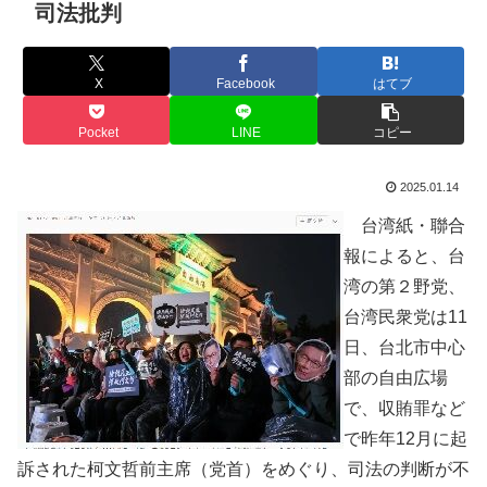
司法批判
X
Facebook
はてブ
Pocket
LINE
コピー
2025.01.14
台湾紙・聯合
報によると、台
湾の第２野党、
台湾民衆党は11
日、台北市中心
部の自由広場
で、収賄罪など
で昨年12月に起
訴された柯文哲前主席（党首）をめぐり、司法の判断が不