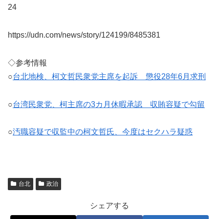
24
https://udn.com/news/story/124199/8485381
◇参考情報
○
台北地検、柯文哲民衆党主席を起訴 懲役28年6月求刑
○
台湾民衆党、柯主席の3カ月休暇承認 収賄容疑で勾留
○
汚職容疑で収監中の柯文哲氏、今度はセクハラ疑惑
台北
政治
シェアする