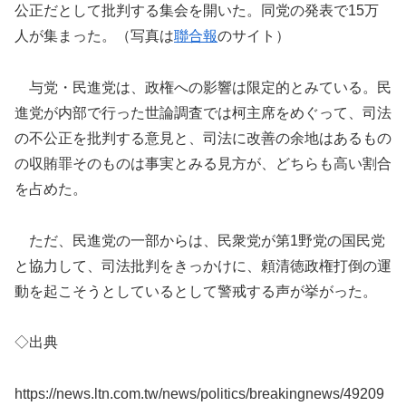
公正だとして批判する集会を開いた。同党の発表で15万
人が集まった。（写真は
聯合報
のサイト）
与党・民進党は、政権への影響は限定的とみている。民
進党が内部で行った世論調査では柯主席をめぐって、司法
の不公正を批判する意見と、司法に改善の余地はあるもの
の収賄罪そのものは事実とみる見方が、どちらも高い割合
を占めた。
ただ、民進党の一部からは、民衆党が第1野党の国民党
と協力して、司法批判をきっかけに、頼清徳政権打倒の運
動を起こそうとしているとして警戒する声が挙がった。
◇出典
https://news.ltn.com.tw/news/politics/breakingnews/49209