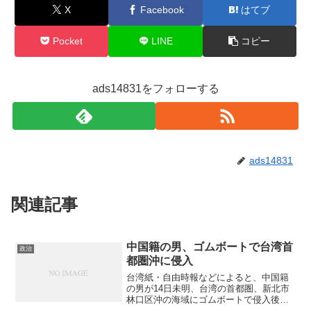
X
Facebook
はてブ
Pocket
LINE
コピー
ads14831をフォローする
ads14831
関連記事
中国籍の男、ゴムボートで台湾首
政治
都圏沖に侵入
台湾紙・自由時報などによると、中国籍
の男が14日未明、台湾の首都圏、新北市
林口区沖の海域にゴムボートで侵入後、
体力を使い果たして119番通報で救助を求