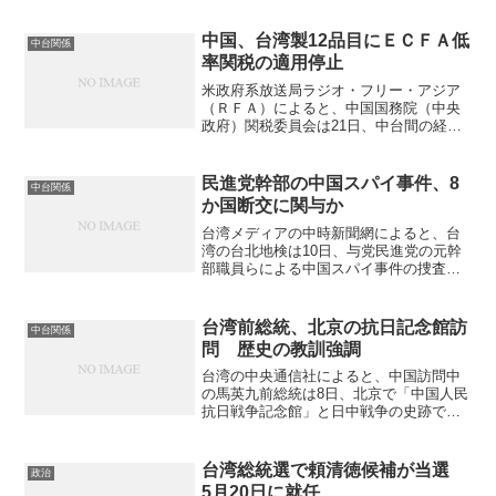
めた。男は、急行した海洋委員会海巡署
（海巡署）の巡視船に救助されたが、深
中国、台湾製12品目にＥＣＦＡ低
中台関係
刻な脱水症状のため...
率関税の適用停止
米政府系放送局ラジオ・フリー・アジア
（ＲＦＡ）によると、中国国務院（中央
政府）関税委員会は21日、中台間の経済
協力枠組協議（ＥＣＦＡ）に基づく低率
関税の適用を2024年1月から停止すると発
表した。台湾製のプロピレンやパラキシ
民進党幹部の中国スパイ事件、8
中台関係
レンなど12品目...
か国断交に関与か
台湾メディアの中時新聞網によると、台
湾の台北地検は10日、与党民進党の元幹
部職員らによる中国スパイ事件の捜査を
終結し、黄取栄、邱世元、呉尚雨、何仁
傑の4人容疑者を国家機密保護法違反など
で起訴した。 うち何仁傑被告は、呉シ
台湾前総統、北京の抗日記念館訪
中台関係
ョウ（金ヘンにリット...
問 歴史の教訓強調
台湾の中央通信社によると、中国訪問中
の馬英九前総統は8日、北京で「中国人民
抗日戦争記念館」と日中戦争の史跡であ
る盧溝橋など訪れた後、記者団に「後の
世代の者は、歴史の誤りを再び繰り返さ
ないようしっかり記憶しなければならな
台湾総統選で頼清徳候補が当選
政治
い」などと述べた。（写...
5月20日に就任