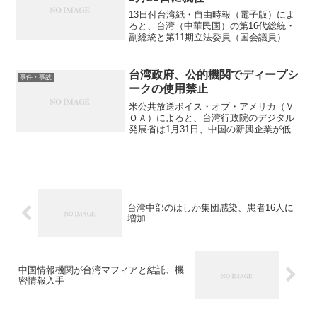
13日付台湾紙・自由時報（電子版）によ
ると、台湾（中華民国）の第16代総統・
副総統と第11期立法委員（国会議員）の
選挙が13日行われ、総統・副総統選挙で
は民進党の頼清徳・蕭美琴ペアが588万
6019票を獲得し、最大与党の侯友宜・趙
台湾政府、公的機関でディープシ
事件・事故
少康ペアに...
ークの使用禁止
米公共放送ボイス・オブ・アメリカ（Ｖ
ＯＡ）によると、台湾行政院のデジタル
発展省は1月31日、中国の新興企業が低コ
ストで開発した、高性能の生成人工知能
（ＡＩ）「DeepSeek（ディープシー
ク）」を台湾の公的機関と基幹インフラ
で使用しないよう...
台湾中部のはしか集団感染、患者16人に
増加
中国情報機関が台湾マフィアと結託、機
密情報入手