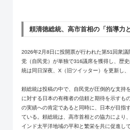
頼清徳総統、高市首相の「指導力
2026年2月8日に投開票が行われた第51回
党（自民党）が単独で316議席を獲得し、歴
統は同日深夜、X（旧ツイッター）を更新し
頼総統は投稿の中で、自民党が圧倒的な支持
に対する日本の有権者の信頼と期待を示すも
の実績への肯定であると同時に、日本が目指
ている。頼総統は、高市首相との協力により
インド太平洋地域の平和と繁栄を共に促進し