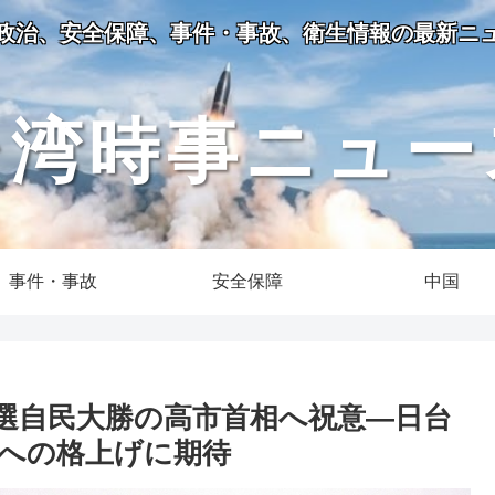
政治、安全保障、事件・事故、衛生情報の最新ニ
台湾時事ニュー
事件・事故
安全保障
中国
選自民大勝の高市首相へ祝意―日台
への格上げに期待