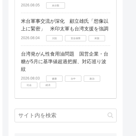
2026.08.05
未分類
米台軍事交流が深化 顧立雄氏「想像以
上に緊密」 米印太軍も台湾支援を強調
2026.08.04
大陸
安全保障
米国
台湾発がん性食用油問題 国営企業・台
糖が5月に基準値超過把握、対応巡り波
紋
2026.08.03
健康
台中
政治
社会
経済