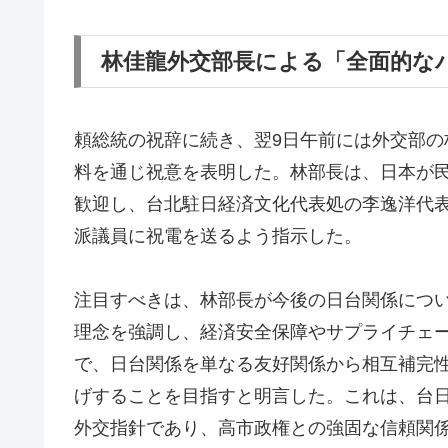
林佳龍外交部長による「全面的な
頼総統の祝辞に続き、翌9日午前には外交部
料を通じ祝意を表明した。林部長は、日本が
歓迎し、台北駐日経済文化代表処の李逸洋代
派議員に祝電を送るよう指示した。
注目すべきは、林部長が今後の日台関係につ
理念を強調し、経済安全保障やサプライチェ
で、日台関係を単なる友好関係から相互補完
げすることを目指すと明言した。これは、台
外交指針であり、高市政権との強固な信頼関