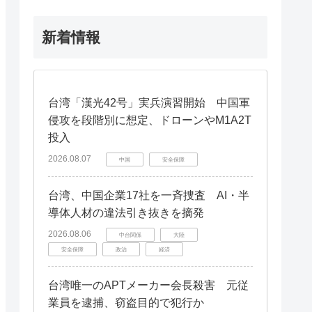
新着情報
台湾「漢光42号」実兵演習開始 中国軍
侵攻を段階別に想定、ドローンやM1A2T
投入
2026.08.07
中国
安全保障
台湾、中国企業17社を一斉捜査 AI・半
導体人材の違法引き抜きを摘発
2026.08.06
中台関係
大陸
安全保障
政治
経済
台湾唯一のAPTメーカー会長殺害 元従
業員を逮捕、窃盗目的で犯行か