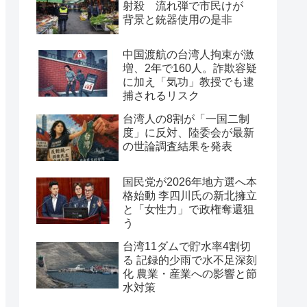
射殺 流れ弾で市民けが
背景と銃器使用の是非
中国渡航の台湾人拘束が激
増、2年で160人。詐欺容疑
に加え「気功」教授でも逮
捕されるリスク
台湾人の8割が「一国二制
度」に反対、陸委会が最新
の世論調査結果を発表
国民党が2026年地方選へ本
格始動 李四川氏の新北擁立
と「女性力」で政権奪還狙
う
台湾11ダムで貯水率4割切
る 記録的少雨で水不足深刻
化 農業・産業への影響と節
水対策