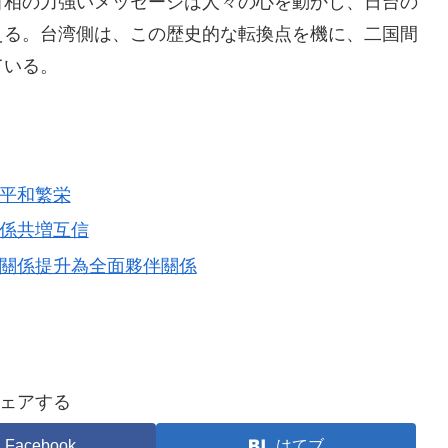
首相の力強いメッセージは人々の心を動かし、日台の
える。台湾側は、この歴史的な転換点を機に、二国間
ている。
太平和繁栄
關係共増互信
邊關係提升為全面夥伴關係
ェアする
Facebook
はてブ