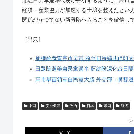
北駐日の李逸洋代表が分析するように、高市
経済・産業協力が加速する土壌を整えたとい
関係がかつてない新段階へ入ることを確信し
［出典］
賴總統恭賀高市早苗 盼台日持續共促印
日眾院選舉自民黨過半 藍綠盼深化台日
高市早苗領軍自民黨大勝 外交部：將雙
中国
安全保障
政治
日本
米国
経済
シ
X