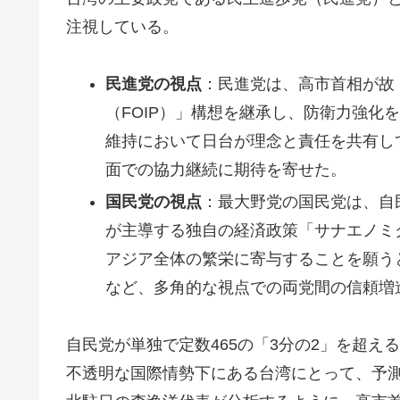
注視している。
民進党の視点
：民進党は、高市首相が故
（FOIP）」構想を継承し、防衛力強化
維持において日台が理念と責任を共有し
面での協力継続に期待を寄せた。
国民党の視点
：最大野党の国民党は、自
が主導する独自の経済政策「サナエノミ
アジア全体の繁栄に寄与することを願う
など、多角的な視点での両党間の信頼増
自民党が単独で定数465の「3分の2」を超え
不透明な国際情勢下にある台湾にとって、予