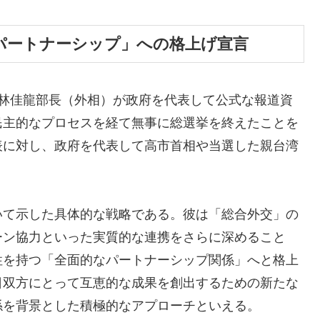
パートナーシップ」への格上げ宣言
の林佳龍部長（外相）が政府を代表して公式な報道資
民主的なプロセスを経て無事に総選挙を終えたことを
表に対し、政府を代表して高市首相や当選した親台湾
いて示した具体的な戦略である。彼は「総合外交」の
ーン協力といった実質的な連携をさらに深めること
性を持つ「全面的なパートナーシップ関係」へと格上
日双方にとって互恵的な成果を創出するための新たな
係を背景とした積極的なアプローチといえる。