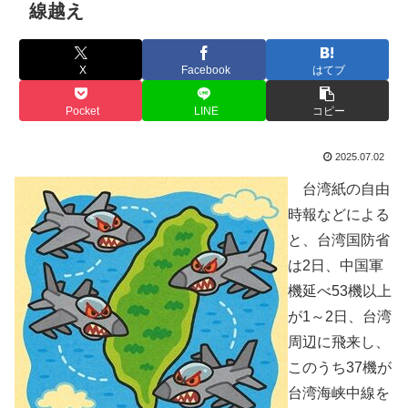
線越え
X
Facebook
はてブ
Pocket
LINE
コピー
2025.07.02
台湾紙の自由
時報などによる
と、台湾国防省
は2日、中国軍
機延べ53機以上
が1～2日、台湾
周辺に飛来し、
このうち37機が
台湾海峡中線を