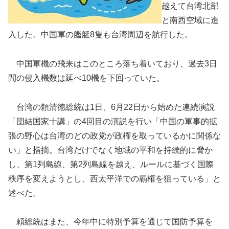
越えて台湾北部
と南西空域に進
入した。中国軍の艦艇8隻も台湾周辺を航行した。
中国軍機の飛来はこのところ落ち着いており、過去3日
間の侵入機数は延べ10機を下回っていた。
台湾の頼清徳総統は1日、6月22日から始めた連続演説
「団結国家十講」の4回目の演説を行い「中国の軍事的拡
張の野心は台湾のどの政党が政権を取っているかに関係な
い」と指摘。台湾だけでなく地域の平和を持続的に脅か
し、第1列島線、第2列島線を越え、ルールに基づく国際
秩序を変えようとし、西太平洋での覇権を狙っている」と
述べた。
頼総統はまた、今年中に特別予算を通じて国防予算を