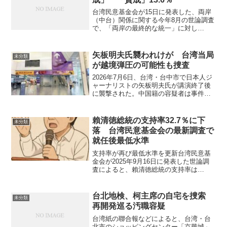
台湾民意基金会が15日に発表した、両岸
（中台）関係に関する今年8月の世論調査
で、「両岸の最終的な統一」に対し
76.7％が「不賛成」と回答した。「賛
成」は13.3％にとどまった。「不賛成」
のうち「全く賛成しない」が50.5％に上
矢板明夫氏襲われけが 台湾当局
未分類
る一方、「非常...
が越境弾圧の可能性も捜査
2026年7月6日、台湾・台中市で日本人ジ
ャーナリストの矢板明夫氏が講演終了後
に襲撃された。中国籍の容疑者は事件直
後に韓国へ出国しようとしたが、台中国
際空港で拘束された。台湾当局は事件の
背景を捜査するとともに、中国の「民族
賴清徳総統の支持率32.7％に下
未分類
団結進歩促進法」施...
落 台湾民意基金会の最新調査で
就任後最低水準
支持率が再び最低水準を更新台湾民意基
金会が2025年9月16日に発表した世論調
査によると、賴清徳総統の支持率は
32.7％に落ち込み、政権発足以来の最低
値を記録した。不支持は57.8％と過半数
を超え、支持との差は25.1ポイントに拡
台北地検、柯主席の自宅を捜索
未分類
大。強く不...
再開発巡る汚職容疑
台湾紙の聯合報などによると、台湾・台
北市のショッピングセンター「京華城」