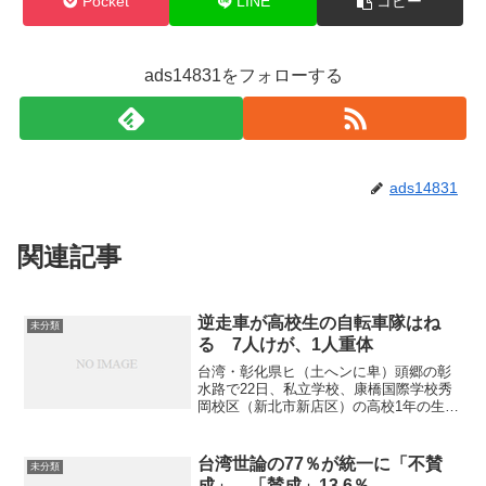
Pocket
LINE
コピー
ads14831をフォローする
ads14831
関連記事
逆走車が高校生の自転車隊はね
未分類
る 7人けが、1人重体
台湾・彰化県ヒ（土へンに卑）頭郷の彰
水路で22日、私立学校、康橋国際学校秀
岡校区（新北市新店区）の高校1年の生徒
約30人の自転車隊が、道路を逆走してき
た乗用車にはねられた。自転車隊は、自
転車による台湾一周旅行の途中だっ
台湾世論の77％が統一に「不賛
未分類
た。 彰化県警察局北斗...
成」 「賛成」13.6％