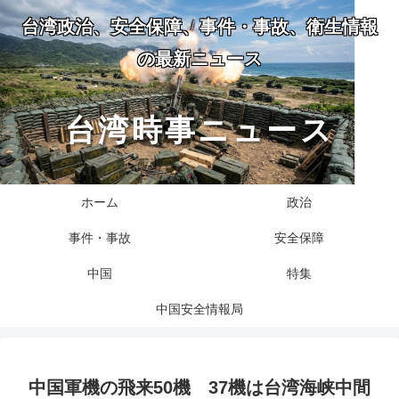
台湾政治、安全保障、事件・事故、衛生情報
の最新ニュース
台湾時事ニュース
ホーム
政治
事件・事故
安全保障
中国
特集
中国安全情報局
中国軍機の飛来50機 37機は台湾海峡中間