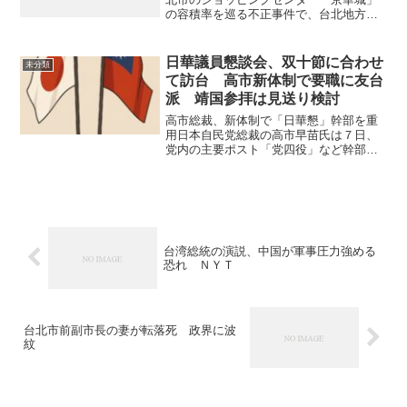
の容積率を巡る不正事件で、台北地方法
院検察署（台北地検）と汚職捜査機関の
法務省廉政署は8月30日午前、第２野党、
台湾民衆党主席で前台北市長の柯文哲氏
日華議員懇談会、双十節に合わせ
未分類
に自宅を家宅捜索した...
て訪台 高市新体制で要職に友台
派 靖国参拝は見送り検討
高市総裁、新体制で「日華懇」幹部を重
用日本自民党総裁の高市早苗氏は７日、
党内の主要ポスト「党四役」など幹部人
事を正式に決定し、臨時総務会で承認し
た。今回の人事では、台湾に友好的な議
員連盟「日華議員懇談会（日華懇）」の
主要メンバーが次々と要職...
台湾総統の演説、中国が軍事圧力強める
恐れ ＮＹＴ
台北市前副市長の妻が転落死 政界に波
紋