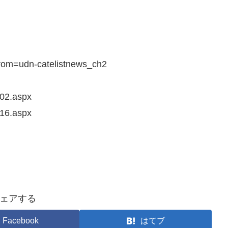
from=udn-catelistnews_ch2
002.aspx
416.aspx
ェアする
Facebook
はてブ