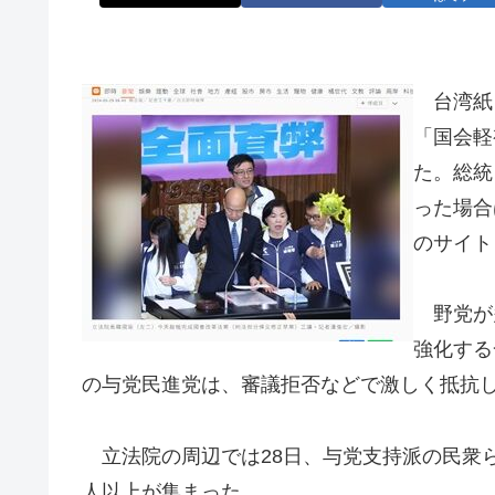
台湾紙・
「国会軽
た。総統
った場合
のサイト
野党が多
強化する
の与党民進党は、審議拒否などで激しく抵抗
立法院の周辺では28日、与党支持派の民衆
人以上が集まった。