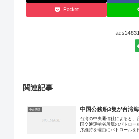
Pocket
ads14
関連記事
中国公務船3隻が台湾
中台関係
台湾の中央通信社によると、
国交通運輸省所属のパトロール
序維持を理由にパトロールを行