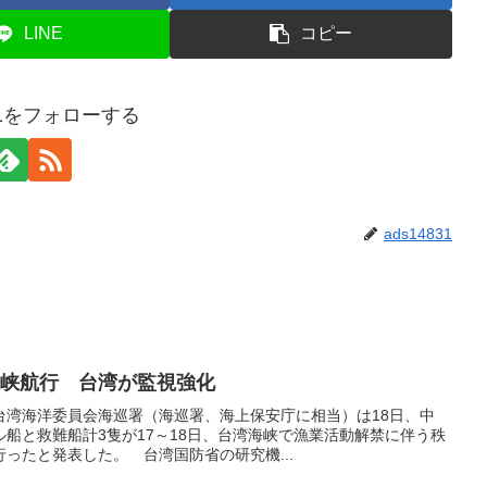
LINE
コピー
831をフォローする
ads14831
海峡航行 台湾が監視強化
台湾海洋委員会海巡署（海巡署、海上保安庁に相当）は18日、中
船と救難船計3隻が17～18日、台湾海峡で漁業活動解禁に伴う秩
ったと発表した。 台湾国防省の研究機...