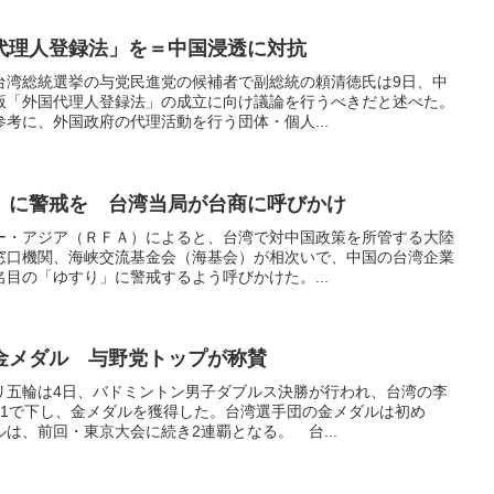
代理人登録法」を＝中国浸透に対抗
台湾総統選挙の与党民進党の候補者で副総統の頼清徳氏は9日、中
版「外国代理人登録法」の成立に向け議論を行うべきだと述べた。
考に、外国政府の代理活動を行う団体・個人...
」に警戒を 台湾当局が台商に呼びかけ
ー・アジア（ＲＦＡ）によると、台湾で対中国政策を所管する大陸
窓口機関、海峡交流基金会（海基会）が相次いで、中国の台湾企業
目の「ゆすり」に警戒するよう呼びかけた。...
金メダル 与野党トップが称賛
リ五輪は4日、バドミントン男子ダブルス決勝が行われ、台湾の李
－1で下し、金メダルを獲得した。台湾選手団の金メダルは初め
は、前回・東京大会に続き2連覇となる。 台...