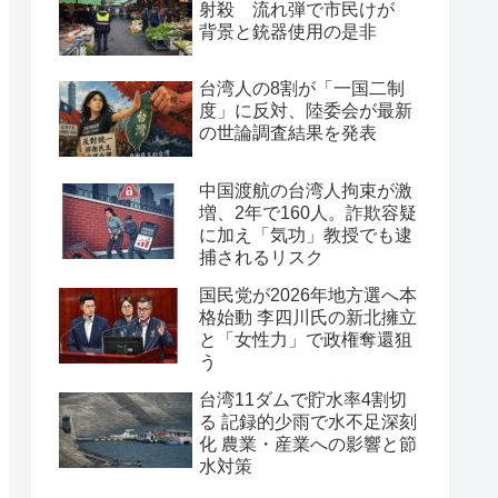
射殺 流れ弾で市民けが
背景と銃器使用の是非
台湾人の8割が「一国二制
度」に反対、陸委会が最新
の世論調査結果を発表
中国渡航の台湾人拘束が激
増、2年で160人。詐欺容疑
に加え「気功」教授でも逮
捕されるリスク
国民党が2026年地方選へ本
格始動 李四川氏の新北擁立
と「女性力」で政権奪還狙
う
台湾11ダムで貯水率4割切
る 記録的少雨で水不足深刻
化 農業・産業への影響と節
水対策