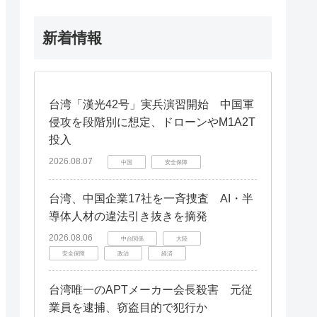
新着情報
台湾「漢光42号」実兵演習開始 中国軍
侵攻を段階別に想定、ドローンやM1A2T
投入
2026.08.07
中国
安全保障
台湾、中国企業17社を一斉捜査 AI・半
導体人材の違法引き抜きを摘発
2026.08.06
中台関係
大陸
安全保障
政治
経済
台湾唯一のAPTメーカー会長殺害 元従
業員を逮捕、窃盗目的で犯行か