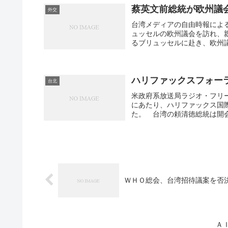
蔡英文前総統が欧州議
外交
台湾メディアの自由時報によ
ュッセルの欧州議会を訪れ、
るブリュッセルに赴き、欧州議
ハリファックスフォー
台北
米政府系放送局ラジオ・フリー
にあたり、ハリファックス国際
た。 台湾の頼清徳総統は開会
ＷＨＯ総会、台湾招待議案を否
Ａ