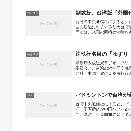
副総統、台湾版「外国
中台関係
台湾の中央通信社によると、
国の浸透に対抗するため台湾
同法は、米国の同様の法律を参
法執行名目の「ゆすり
中台関係
米政府系放送局ラジオ・フリ
委員会と、台湾の対中国交流
に対し中国当局による法執行名
バドミントンで台湾が
政治
台湾中央通信社によると、パ
洋・王斉麟組が中国ペアを2
て。李洋・王斉麟組の金メダル