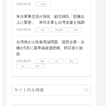
2026.08.05
未分類
米台軍事交流が深化 顧立雄氏「想像以
上に緊密」 米印太軍も台湾支援を強調
2026.08.04
大陸
安全保障
米国
台湾発がん性食用油問題 国営企業・台
糖が5月に基準値超過把握、対応巡り波
紋
2026.08.03
健康
台中
政治
社会
経済