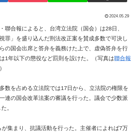
2024.05.29
聯合報によると、台湾立法院（国会）は28日、
視罪」を盛り込んだ刑法改正案を賛成多数で可決し
らの国会出席と答弁を義務けた上で、虚偽答弁を行
は1年以下の懲役など罰則を設けた。（写真は
聯合報
）
数を占める立法院では17日から、立法院の権限を
一連の国会改革法案の審議を行った。議会で少数派
した。
らが集まり、抗議活動を行った。主催者によれば7万