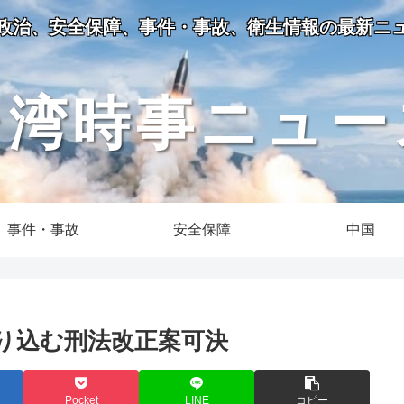
政治、安全保障、事件・事故、衛生情報の最新ニ
台湾時事ニュー
事件・事故
安全保障
中国
り込む刑法改正案可決
Pocket
LINE
コピー