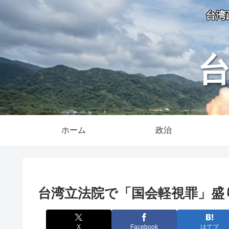
台湾
ホーム
政治
台湾立法院で「国会軽視罪」盛
X
Facebook
はてブ