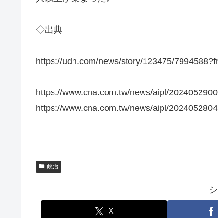
◇出典
https://udn.com/news/story/123475/7994588?
https://www.cna.com.tw/news/aipl/202405290
https://www.cna.com.tw/news/aipl/202405280
政治
シ
X