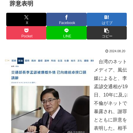
辞意表明
X
Facebook
はてブ
Pocket
LINE
コピー
2024.08.20
台湾のネット
メディア、風伝
媒によると、李
孟諺交通相が19
日、10年に及ぶ
不倫がネットで
暴露され、謝罪
とともに辞意を
表明した。相手