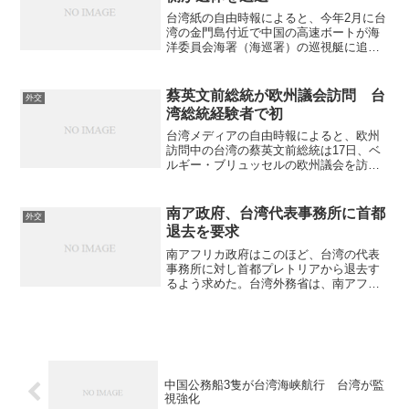
台湾紙の自由時報によると、今年2月に台
湾の金門島付近で中国の高速ボートが海
洋委員会海署（海巡署）の巡視艇に追跡
されて転覆し、乗組員2人が死亡した事故
で、中台の代表者が30日、金門島内のホ
テル16回目の協議を行い最終合意に達し
蔡英文前総統が欧州議会訪問 台
外交
た。台湾側は乗組...
湾総統経験者で初
台湾メディアの自由時報によると、欧州
訪問中の台湾の蔡英文前総統は17日、ベ
ルギー・ブリュッセルの欧州議会を訪
れ、親台湾派の議員50人と交流を行っ
た。欧州連合（ＥＵ）本部があるブリュ
ッセルに赴き、欧州議会を訪れた台湾の
南ア政府、台湾代表事務所に首都
外交
総統経験者は初めて。（写...
退去を要求
南アフリカ政府はこのほど、台湾の代表
事務所に対し首都プレトリアから退去す
るよう求めた。台湾外務省は、南アフリ
カ政府が中国から圧力を受けたためと指
摘した。米政府系放送局ラジオ・フリ
ー・アジア（ＲＦＡ）が19日、外電の情
報として伝えた。（写真は...
中国公務船3隻が台湾海峡航行 台湾が監
視強化