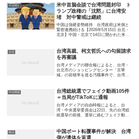
米中首脳会談で台湾問題封印 ト
中台関係
ランプ政権の「沈黙」に台湾安
堵 対中警戒は継続
中国は強硬姿勢維持 台湾政府は米側と
緊密連携続ける【2026年5月15日 台北・
北京】中国・北京で14日に開かれた米中
首脳会談で、米国のトランプ大統領が台
湾問題への直接言及を避けたことに対
し、台湾政府や台湾社会では安堵感が広
台湾高裁、柯文哲氏への勾留請求
台北
がっている。台湾...
を再審議
台湾メディアの聯合報によると、台湾・
台北市のショッピングセンター「京華
城」の容積率を巡る汚職事件で、台湾高
等法院（高裁）は5日午前、台湾民衆党主
席で前台北市長の柯文哲氏に対する検察
の勾留請求について審議を行った。柯氏
台湾総統選でフェイク動画105件
中台関係
も、報道陣が取り巻く中を...
＝当局がTikToKに通報
台湾メディアの自由時報によると、台
湾・中央選挙委員会は22日、先の台湾総
統選挙の前後、選挙に絡むフェイク動画
105件を、動画共有アプリ「TikToK（テ
ィックトック）」の運営企業に通報した
ことを明らかにした。（写真はRFAのサ
中国ボート転覆事件が解決 台湾
政治
イト） Tik...
側が遺体を返還