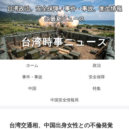
台湾政治、安全保障、事件・事故、衛生情報
の最新ニュース
台湾時事ニュース
ホーム
政治
事件・事故
安全保障
中国
特集
中国安全情報局
台湾交通相、中国出身女性との不倫発覚