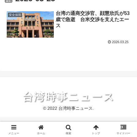
台湾の通商交渉官、顔慧欣氏が53
安全保障
歳で急逝 台米交渉を支えたエー
ス
2026.03.25
台湾時事ニュース
© 2022 台湾時事ニュース.
メニュー
ホーム
検索
トップ
サイドバー