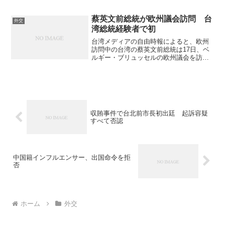
午前、アジア・太平洋国会議員連合（Ａ
ＰＰ∪）第52回総会出席のため東京に向
け出発した。（写真は自由時報のサイ
蔡英文前総統が欧州議会訪問 台
外交
ト） 江副院長によれば...
湾総統経験者で初
台湾メディアの自由時報によると、欧州
訪問中の台湾の蔡英文前総統は17日、ベ
ルギー・ブリュッセルの欧州議会を訪
れ、親台湾派の議員50人と交流を行っ
た。欧州連合（ＥＵ）本部があるブリュ
ッセルに赴き、欧州議会を訪れた台湾の
総統経験者は初めて。（写...
収賄事件で台北前市長初出廷 起訴容疑
すべて否認
中国籍インフルエンサー、出国命令を拒
否
ホーム
外交