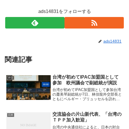
ads14831をフォローする
ads14831
関連記事
台湾が初めてIPAC加盟国として
外交
参加 欧州議会で副総統が演説
台湾が初めてIPAC加盟国として参加台湾
の蕭美琴副総統が7日、林佳龍外交部長と
ともにベルギー・ブリュッセルを訪れ、
欧州議会で開催された「対中政策に関す
る列国議会連盟（IPAC）」年次サミット
にサプライズ登場した。台湾がIPACに
交流協会の片山新代表、「台湾の
日本
「加盟国」と...
ＴＰＰ加入歓迎」
台湾の中央通信社によると、日本の対台