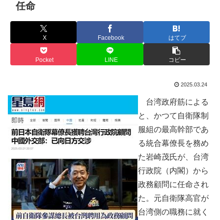
任命
X
Facebook
はてブ
Pocket
LINE
コピー
2025.03.24
台湾政府筋による
と、かつて自衛隊制
服組の最高幹部であ
る統合幕僚長を務め
た岩崎茂氏が、台湾
行政院（内閣）から
政務顧問に任命され
た。元自衛隊高官が
台湾側の職務に就く