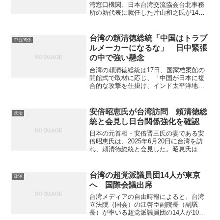
湾窓口機関、日本台湾交流協会台北事務
所の新代表に就任した片山和之氏が14日
午後、台北市で開かれた就任のレセプシ
ョンで、台湾の環太平洋戦略的経済連携
協定（ＴＰＰ）加入を歓迎すると述べ
台湾の頼清徳総統「中国はトラブ
中台関係
た。 レセプションには、...
ルメーカーになるな」 日中緊張
の中で強い懸念
台湾の頼清徳総統は17日、国家档案館の
開館式で取材に応じ、「中国が日本に複
合的な攻撃を仕掛け、インド太平洋地域
の平和と安定を深刻に揺るがしている」
と述べ、強い懸念を示した。中国は大国
として自制を示し、地域の平和を乱すト
安倍昭恵氏が台湾訪問 頼清徳総
政治
ラブルメーカーとなるべ...
統と会見し日台関係強化を確認
日本の元首相・安倍晋三氏の妻である安
倍昭恵氏は、2025年6月20日に台湾を訪
れ、頼清徳総統と会見した。昭恵氏は
X（旧ツイッター）で、頼氏に招かれて夕
食を共にし、感謝の意を表したうえで、
台湾版『安倍晋三回憶録』を手にしたツ
台湾の超党派議員団14人が東京
政治
ーショット写真を投...
へ 国際会議出席
台湾メディアの自由時報によると、台湾
立法院（国会）の江啓臣副院長（副議
長）が率いる超党派議員団の14人が10日