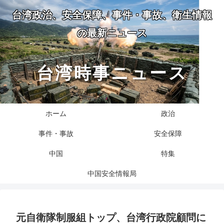
台湾政治、安全保障、事件・事故、衛生情報
の最新ニュース
台湾時事ニュース
ホーム
政治
事件・事故
安全保障
中国
特集
中国安全情報局
元自衛隊制服組トップ、台湾行政院顧問に