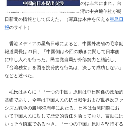
のは非常にまれ。台
湾の中央通信社が朝
日新聞の情報として伝えた。（写真は本件を伝える
星島日
報
のサイト）
香港メディアの星島日報によると、中国外務省の毛寧副
報道局長は21日、「中国側は今回の動きに関して日本側
に申し入れを行った。民進党当局が外部勢力と結託し、
『台湾独立』を図る挑発的な行為は、決して成功しない」
などと述べた。
毛氏はさらに「『一つの中国』原則は中日関係の政治的
基礎であり、今年は中国人民の抗日戦争および世界反ファ
シズム戦争の勝利80周年にあたる。日本は台湾問題にお
いて中国人民に対して歴史的責任を負っており、言動には
いっそう慎重であるべき。『一つの中国』原則を堅持する