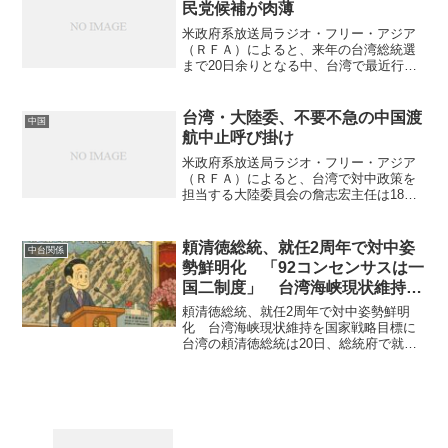
民党候補が肉薄
米政府系放送局ラジオ・フリー・アジア
（ＲＦＡ）によると、来年の台湾総統選
まで20日余りとなる中、台湾で最近行わ
れた4つの世論調査の支持率で、与党民進
党候補の頼清徳・蕭美琴ペアが首位を保
ったものの下降傾向にある。最大野党国
台湾・大陸委、不要不急の中国渡
中国
民党の侯友宜・趙少康...
航中止呼び掛け
米政府系放送局ラジオ・フリー・アジア
（ＲＦＡ）によると、台湾で対中政策を
担当する大陸委員会の詹志宏主任は18
日、中国国家安全省が「台湾のスパイ」
摘発の情報を相次ぎ発表したほか、台湾
独立派への攻勢を表明しているとして、
頼清徳総統、就任2周年で対中姿
中台関係
不要不急の中国渡航をやめ...
勢鮮明化 「92コンセンサスは一
国二制度」 台湾海峡現状維持を
国家戦略と強調
頼清徳総統、就任2周年で対中姿勢鮮明
化 台湾海峡現状維持を国家戦略目標に
台湾の頼清徳総統は20日、総統府で就任2
周年記者会見を開き、「総統直接選挙30
年、勇敢に未来を追求する」と題した演
説を行った。頼総統は、「台湾海峡の平
和と安定維持、外部...