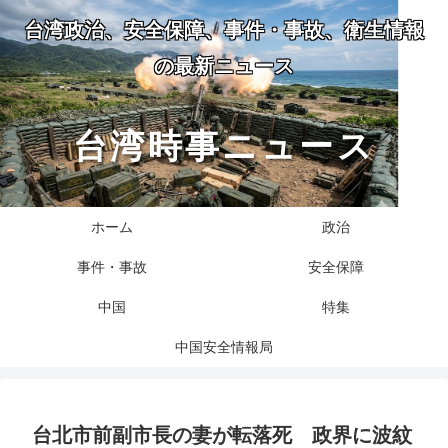
台湾政治、安全保障、事件・事故、衛生情報
の最新ニュース
台湾時事ニュース
ホーム
政治
事件・事故
安全保障
中国
特集
中国安全情報局
台北市前副市長の妻が転落死 政界に波紋