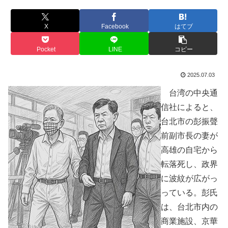
X
Facebook
はてブ
Pocket
LINE
コピー
2025.07.03
台湾の中央通
信社によると、
台北市の彭振聲
前副市長の妻が
高雄の自宅から
転落死し、政界
に波紋が広がっ
っている。彭氏
は、台北市内の
商業施設、京華