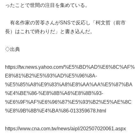
ったことで世間の注目を集めている。
有名作家の苦苓さんがSNSで反応し「柯文哲（前市
長）はこれで終わりだ」と書き込んだ。
◇出典
https://tw.news.yahoo.com/%E5%BD%AD%E6%8C%AF%
E8%81%B2%E5%93%AD%E5%96%8A-
%E5%85%A8%E9%83%A8%E8%AA%AA%E5%87%BA
%E4%BE%86-%E8%8B%A6%E8%8B%93-
%E6%9F%AF%E6%96%87%E5%93%B2%E5%AE%8C
%E8%9B%8B%E4%BA%86-013359678.html
https://www.cna.com.tw/news/aipl/202507020061.aspx