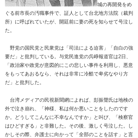
城の再開発をめ
ぐる前市長の汚職事件で、証人として台北地方法院（裁判
所）に呼ばれていたが、開廷前に妻の死を知らせて号泣し
た。
野党の国民党と民衆党は「司法による迫害」「自白の強
要だ」と批判している。与党民進党の呉崢報道官は2日、
「政治家や政党が意図的にこの悲しい事件を利用し、悪意
をもってあおるなら、それは非常に冷酷で卑劣なやり方
だ」と批判した。
台湾メディアの民視新聞網によれば、彭振聲氏は地検の
外で泣き崩れ、「神様、私は何か悪いことをしたのです
か。どうしてこんなに不幸なんですか」と叫び、「検察官
はひどすぎる」と非難した。その後、激しく号泣した。し
かしその際、弁護士に向かって「全部のことを話す」と言