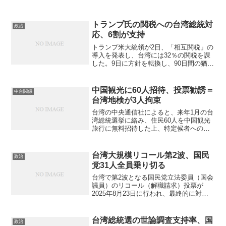
トランプ氏の関税への台湾総統対
政治
応、6割が支持
トランプ米大統領が2日、「相互関税」の
導入を発表し、台湾には32％の関税を課
した。9日に方針を転換し、90日間の猶予
措置を打ち出し、株式市場は大きく動揺
した。 台湾民意基金会が行った最新の世
論調査では、多くの国民が賴清徳総統の
中国観光に60人招待、投票勧誘＝
中台関係
「報復関税を行...
台湾地検が3人拘束
台湾の中央通信社によると、来年1月の台
湾総統選挙に絡み、住民60人を中国観光
旅行に無料招待した上、特定候者への投
票を呼び掛けたとして、台湾高雄市の橋
頭地方検察署は、民間団体「台湾新住民
関懐総会」の理事長ら5人を拘束した。中
台湾大規模リコール第2波、国民
政治
国による選挙介入の...
党31人全員乗り切る
台湾で第2波となる国民党立法委員（国会
議員）のリコール（解職請求）投票が
2025年8月23日に行われ、最終的に対象
となった7人はいずれもリコールを免れ
た。7月26日に実施された第1波と合わ
せ、計31人の国民党議員が全員リコール
台湾総統選の世論調査支持率、国
政治
を乗り切った。...